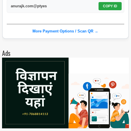
anurajk.com@ptyes
COPY ID
More Payment Options / Scan QR →
Ads