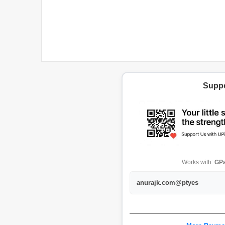
Suppo
Works with:
GPa
anurajk.com@ptyes