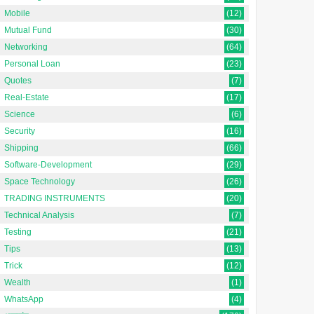
Mobile
(12)
Mutual Fund
(30)
Networking
(64)
Personal Loan
(23)
Quotes
(7)
Real-Estate
(17)
Science
(6)
Security
(16)
Shipping
(66)
Software-Development
(29)
Space Technology
(26)
TRADING INSTRUMENTS
(20)
Technical Analysis
(7)
Testing
(21)
Tips
(13)
Trick
(12)
Wealth
(1)
WhatsApp
(4)