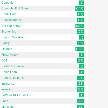
Computer
(1)
Computer Full Notes
(101)
Credit Card
(11)
Cryptocurrency
(11)
Did You Know?
(397)
Economics
(25)
English Speaking
(5)
Equity
(89)
Finance
(189)
Fiscal Policy
(1)
GST
(24)
Health Insurance
(9)
Home Loan
(4)
Human Resource
(21)
Insurance
(13)
Investing
(21)
LAWS & REGULATIONS
(4)
Loan
(18)
Marketing
(65)