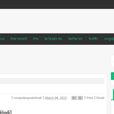
ost
रोचक जानकारी
टिप्स
वेब डिजाईन सेवा
वैज्ञानिक नाम
नेटवर्किंग
अनसुलझे 
computerguidehindi
March 06, 2022
A
+
A
-
Print
Email
 Hindi]