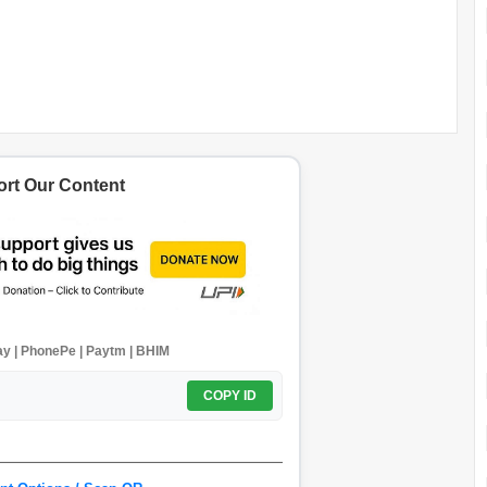
rt Our Content
y | PhonePe | Paytm | BHIM
COPY ID