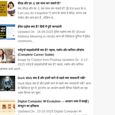
बीएड और एम .ए. एक साथ कर सकते है?
क्या बीएड और एम .ए. एक साथ कर सकते है? [B.Ed and M.A.
Can you do it together?] आज के समय में बीएड करना एक
नार्मल और आम बात है , लेकिन स...
ईमेल एड्रेस क्या है? हिंदी में पूरी जानकारी
Updated On : 16-09-2025 ईमेल एड्रेस क्या है? (Email
Address Meaning in Hindi) आज की डिजिटल दुनिया में ईमेल
communic...
स्पोर्ट्स साइकोलॉजी क्या है? महत्व, स्कोप और करियर ऑप्शंस
(Complete Career Guide)
Image by Clayton from Pixabay Updated On : 5-12-
2025 स्पोर्ट्स साइकोलॉजी क्या है? महत्व, स्कोप और करियर
ऑप्शंस कभी आपने ...
Dark Web क्या है और इसमें जाने से पहले क्या सावधानी रखें?
Dark Web क्या है और इसमें जाने से पहले क्या सावधानी रखें? आज
के डिजिटल युग में, इंटरनेट का उपयोग हमारी दैनिक जिंदगी का एक
अहम हिस्सा बन चुका...
Digital Computer का Evolution — आसान भाषा में समझें |
कंप्यूटर का इतिहास
Updated On : 23-10-2025 Digital Computer का