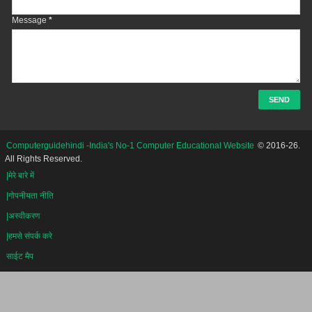
Message
*
Computerguidehindi -India's No-1 Computer Educational Website
© 2016-26.
All Rights Reserved.
|मेरे बारे में
|गोपनीयता नीति
|अस्वीकरण
|हमसे संपर्क करे
साईट मैप