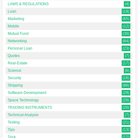
LAWS & REGULATIONS
(4)
Loan
(18)
Marketing
(65)
Mobile
(12)
Mutual Fund
(30)
Networking
(64)
Personal Loan
(23)
Quotes
(7)
Real-Estate
(17)
Science
(6)
Security
(16)
Shipping
(66)
Software-Development
(29)
Space Technology
(26)
TRADING INSTRUMENTS
(20)
Technical Analysis
(7)
Testing
(21)
Tips
(13)
Trick
(12)