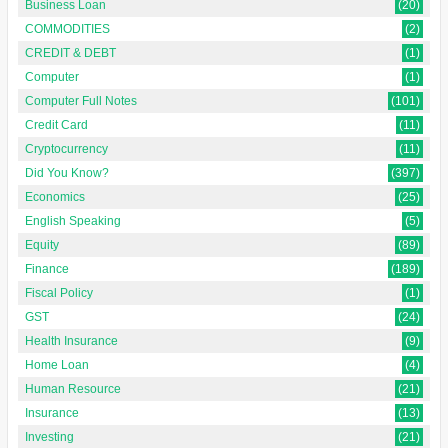
Business Loan
(20)
COMMODITIES
(2)
CREDIT & DEBT
(1)
Computer
(1)
Computer Full Notes
(101)
Credit Card
(11)
Cryptocurrency
(11)
Did You Know?
(397)
Economics
(25)
English Speaking
(5)
Equity
(89)
Finance
(189)
Fiscal Policy
(1)
GST
(24)
Health Insurance
(9)
Home Loan
(4)
Human Resource
(21)
Insurance
(13)
Investing
(21)