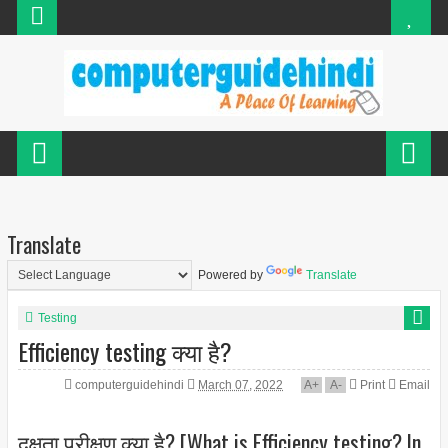
Translate
Powered by
Translate
Testing
Efficiency testing क्या है?
computerguidehindi
March 07, 2022
A
+
A
-
Print
Email
दक्षता परीक्षण क्या है? [What is Efficiency testing? In