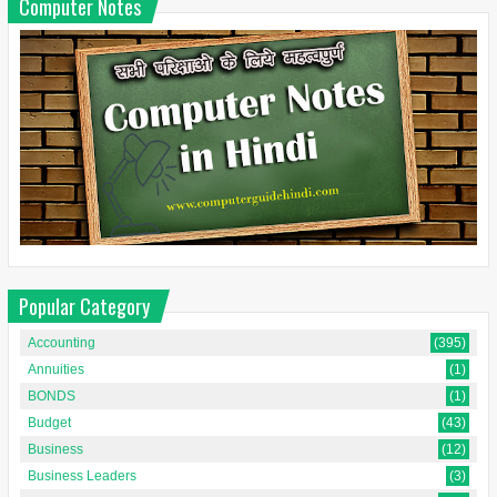
Computer Notes
Popular Category
Accounting
(395)
Annuities
(1)
BONDS
(1)
Budget
(43)
Business
(12)
Business Leaders
(3)