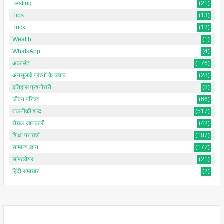
Testing
(21)
Tips
(13)
Trick
(12)
Wealth
(1)
WhatsApp
(4)
अकाउंट
(176)
अनसुलझे प्रश्नों के जवाब
(28)
इतिहास प्रश्नोत्तरी
(8)
जीवन परिचय
(66)
तकनीकी शब्द
(517)
रोचक जानकारी
(42)
शिक्षा पर चर्चा
(107)
सामान्य ज्ञान
(177)
सॉफ्टवेयर
(21)
हिंदी समाचार
(2)