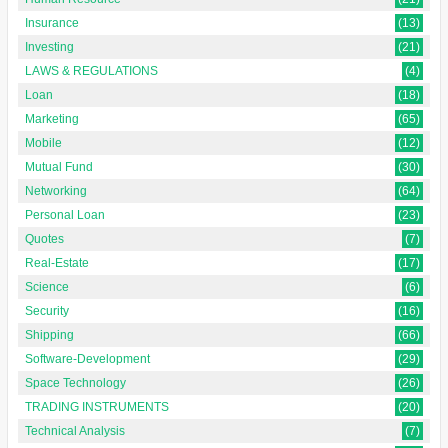
Insurance
(13)
Investing
(21)
LAWS & REGULATIONS
(4)
Loan
(18)
Marketing
(65)
Mobile
(12)
Mutual Fund
(30)
Networking
(64)
Personal Loan
(23)
Quotes
(7)
Real-Estate
(17)
Science
(6)
Security
(16)
Shipping
(66)
Software-Development
(29)
Space Technology
(26)
TRADING INSTRUMENTS
(20)
Technical Analysis
(7)