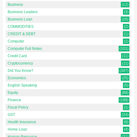
Business
(12)
Business Leaders
(3)
Business Loan
(20)
COMMODITIES
(2)
CREDIT & DEBT
(1)
Computer
(1)
Computer Full Notes
(101)
Credit Card
(11)
Cryptocurrency
(11)
Did You Know?
(397)
Economics
(25)
English Speaking
(5)
Equity
(89)
Finance
(189)
Fiscal Policy
(1)
GST
(24)
Health Insurance
(9)
Home Loan
(4)
Human Resource
(21)