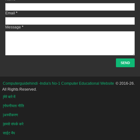
Email
*
Message
*
Computerguidehindi -India's No-1 Computer Educational Website
© 2016-26.
All Rights Reserved.
|मेरे बारे में
|गोपनीयता नीति
|अस्वीकरण
|हमसे संपर्क करे
साईट मैप