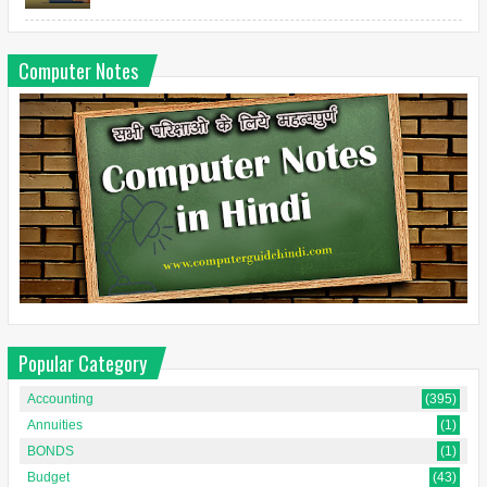
Computer Notes
Popular Category
Accounting
(395)
Annuities
(1)
BONDS
(1)
Budget
(43)