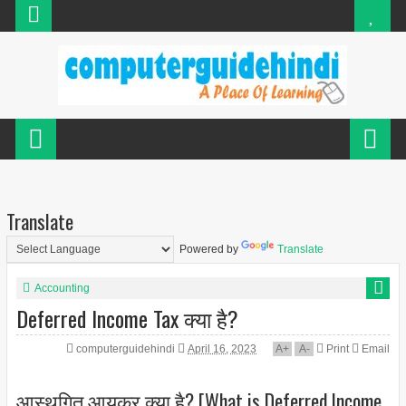
Translate
Powered by
Translate
Accounting
Deferred Income Tax क्या है?
computerguidehindi
April 16, 2023
A
+
A
-
Print
Email
आस्थगित आयकर क्या है? [What is Deferred Income