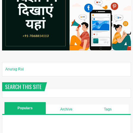
Anurag Rai
SEARCH THIS SITE
Populars
Archive
Tags