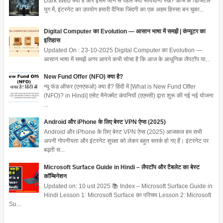
Dark Web क्या है और इसमें जाने से पहले क्या सावधानी रखें? आज के डिजिटल
युग में, इंटरनेट का उपयोग हमारी दैनिक जिंदगी का एक अहम हिस्सा बन चुका...
Digital Computer का Evolution — आसान भाषा में समझें | कंप्यूटर का
इतिहास
Updated On : 23-10-2025 Digital Computer का Evolution —
आसान भाषा में समझें अगर आपने कभी सोचा है कि आज के आधुनिक लैपटॉप या...
New Fund Offer (NFO) क्या है?
न्यू फंड ऑफर (एनएफओ) क्या है? हिंदी में [What is New Fund Offer
(NFO)? in Hindi] एसेट मैनेजमेंट कंपनियों (एएमसी) द्वारा शुरू की गई नई योजना
...
Android और iPhone के लिए बेस्ट VPN ऐप्स (2025)
Android और iPhone के लिए बेस्ट VPN ऐप्स (2025) आजकल हम सभी
अपनी गोपनीयता और इंटरनेट सुरक्षा को लेकर बहुत सतर्क हो गए हैं। इंटरनेट पर
बढ़ती स...
Microsoft Surface Guide in Hindi – लैपटॉप और टैबलेट का बेस्ट
कॉम्बिनेशन
Updated on: 10 ust 2025 📚 Index – Microsoft Surface Guide in
Hindi Lesson 1: Microsoft Surface का परिचय Lesson 2: Microsoft
Su...