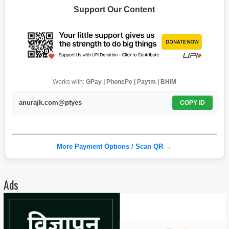
Support Our Content
Works with:
GPay | PhonePe | Paytm | BHIM
anurajk.com@ptyes
COPY ID
More Payment Options / Scan QR →
Ads