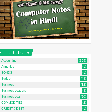
Popular Category
Accounting
(395)
Annuities
(1)
BONDS
(1)
Budget
(43)
Business
(12)
Business Leaders
(3)
Business Loan
(20)
COMMODITIES
(2)
CREDIT & DEBT
(1)