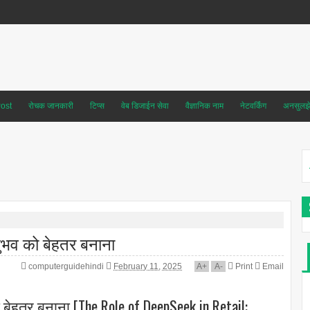
ost
रोचक जानकारी
टिप्स
वेब डिजाईन सेवा
वैज्ञानिक नाम
नेटवर्किंग
अनसुलझे 
नुभव को बेहतर बनाना
computerguidehindi
February 11, 2025
A
+
A
-
Print
Email
 बेहतर बनाना [The Role of DeepSeek in Retail: