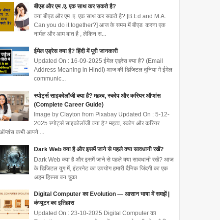
बीएड और एम .ए. एक साथ कर सकते है?
क्या बीएड और एम .ए. एक साथ कर सकते है? [B.Ed and M.A.
Can you do it together?] आज के समय में बीएड करना एक
नार्मल और आम बात है , लेकिन स...
ईमेल एड्रेस क्या है? हिंदी में पूरी जानकारी
Updated On : 16-09-2025 ईमेल एड्रेस क्या है? (Email
Address Meaning in Hindi) आज की डिजिटल दुनिया में ईमेल
communic...
स्पोर्ट्स साइकोलॉजी क्या है? महत्व, स्कोप और करियर ऑप्शंस
(Complete Career Guide)
Image by Clayton from Pixabay Updated On : 5-12-
2025 स्पोर्ट्स साइकोलॉजी क्या है? महत्व, स्कोप और करियर
ऑप्शंस कभी आपने ...
Dark Web क्या है और इसमें जाने से पहले क्या सावधानी रखें?
Dark Web क्या है और इसमें जाने से पहले क्या सावधानी रखें? आज
के डिजिटल युग में, इंटरनेट का उपयोग हमारी दैनिक जिंदगी का एक
अहम हिस्सा बन चुका...
Digital Computer का Evolution — आसान भाषा में समझें |
कंप्यूटर का इतिहास
Updated On : 23-10-2025 Digital Computer का