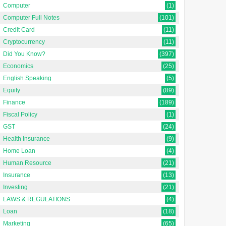
Computer
(1)
Computer Full Notes
(101)
Credit Card
(11)
Cryptocurrency
(11)
Did You Know?
(397)
Economics
(25)
English Speaking
(5)
Equity
(89)
Finance
(189)
Fiscal Policy
(1)
GST
(24)
Health Insurance
(9)
Home Loan
(4)
Human Resource
(21)
Insurance
(13)
Investing
(21)
LAWS & REGULATIONS
(4)
Loan
(18)
Marketing
(65)