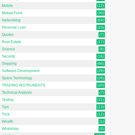
Mobile
(12)
Mutual Fund
(30)
Networking
(64)
Personal Loan
(23)
Quotes
(7)
Real-Estate
(17)
Science
(6)
Security
(16)
Shipping
(66)
Software-Development
(29)
Space Technology
(26)
TRADING INSTRUMENTS
(20)
Technical Analysis
(7)
Testing
(21)
Tips
(13)
Trick
(12)
Wealth
(1)
WhatsApp
(4)