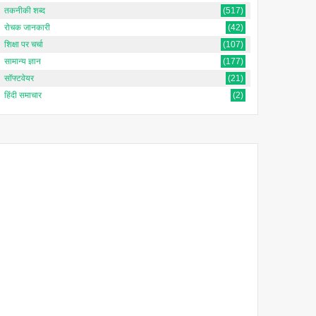
तकनीकी शब्द
(517)
रोचक जानकारी
(42)
शिक्षा पर चर्चा
(107)
सामान्य ज्ञान
(177)
सॉफ्टवेयर
(21)
हिंदी समाचार
(2)