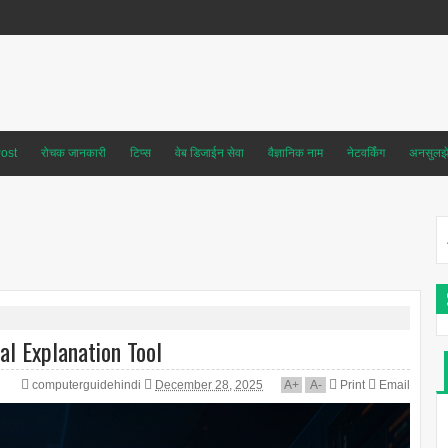
ost
रोचक जानकारी
टिप्स
वेब डिजाईन सेवा
वैज्ञानिक नाम
नेटवर्किंग
अनसुलझे 
l Explanation Tool
computerguidehindi
December 28, 2025
A
+
A
-
Print
Email