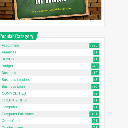
Popular Category
Accounting
(395)
Annuities
(1)
BONDS
(1)
Budget
(43)
Business
(12)
Business Leaders
(3)
Business Loan
(20)
COMMODITIES
(2)
CREDIT & DEBT
(1)
Computer
(1)
Computer Full Notes
(101)
Credit Card
(11)
Cryptocurrency
(11)