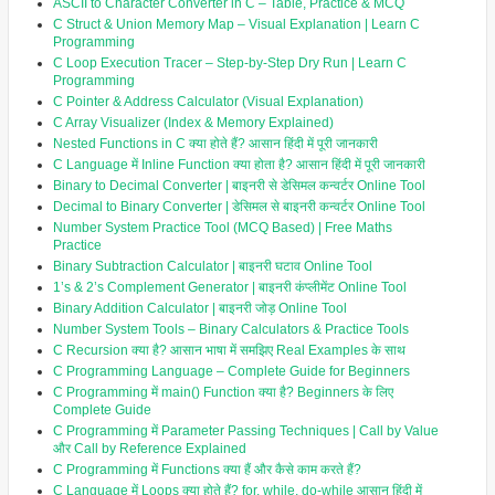
ASCII to Character Converter in C – Table, Practice & MCQ
C Struct & Union Memory Map – Visual Explanation | Learn C
Programming
C Loop Execution Tracer – Step-by-Step Dry Run | Learn C
Programming
C Pointer & Address Calculator (Visual Explanation)
C Array Visualizer (Index & Memory Explained)
Nested Functions in C क्या होते हैं? आसान हिंदी में पूरी जानकारी
C Language में Inline Function क्या होता है? आसान हिंदी में पूरी जानकारी
Binary to Decimal Converter | बाइनरी से डेसिमल कन्वर्टर Online Tool
Decimal to Binary Converter | डेसिमल से बाइनरी कन्वर्टर Online Tool
Number System Practice Tool (MCQ Based) | Free Maths
Practice
Binary Subtraction Calculator | बाइनरी घटाव Online Tool
1’s & 2’s Complement Generator | बाइनरी कंप्लीमेंट Online Tool
Binary Addition Calculator | बाइनरी जोड़ Online Tool
Number System Tools – Binary Calculators & Practice Tools
C Recursion क्या है? आसान भाषा में समझिए Real Examples के साथ
C Programming Language – Complete Guide for Beginners
C Programming में main() Function क्या है? Beginners के लिए
Complete Guide
C Programming में Parameter Passing Techniques | Call by Value
और Call by Reference Explained
C Programming में Functions क्या हैं और कैसे काम करते हैं?
C Language में Loops क्या होते हैं? for, while, do-while आसान हिंदी में