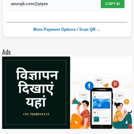
anurajk.com@ptyes
COPY ID
More Payment Options / Scan QR →
Ads