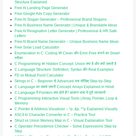
Structure Explained
Free AI Landing Page Generator
Free Google Ads Copy Generator
Free AI Slogan Generator – Professional Brand Slogans
Free AI Business Name Generator | Unique & Brandable Ideas
Free AI Resignation Letter Generator | Professional & HR-Safe
Letters
Free AI Brand Name Generator – Unique Business Name Ideas
Free Solar Load Calculator
Enumeration in C: Coding को Clean और Error-Free बनाने का Smart
तरीका
C Programming का Hidden Concept: Union क्या है और क्यों ज़रूरी है
C Language Structure: Definition, Syntax और Real Examples
FD vs Mutual Fund Calculator
Strings in C – Beginner से Advanced तक सीखिए Step-by-Step
C Language का सबसे ज़रूरी Concept: Arrays Explained in Hindi
C Language में Pointers क्या होते हैं? आसान भाषा में पूरी जानकारी
C Programming Interactive Visual Tools | Array, Pointer, Loop &
Memory
C Pointer & Address Visualizer – *p, &p, **p Explained Visually
ASCII to Character Converter in C – Practice Tool
Struct vs Union Memory Map in C – Visual Explanation Tool
C Operator Precedence Checker – Solve Expressions Step by
Step