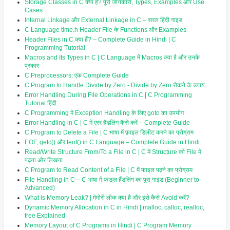
Storage Classes in C क्या हैं? पूरी जानकारी, Types, Examples और Use
Cases
Internal Linkage और External Linkage in C – सरल हिंदी गाइड
C Language time.h Header File के Functions और Examples
Header Files in C क्या हैं? – Complete Guide in Hindi | C
Programming Tutorial
Macros and Its Types in C | C Language में Macros क्या है और उनके
प्रकार
C Preprocessors: एक Complete Guide
C Program to Handle Divide by Zero - Divide by Zero रोकने के उपाय
Error Handling During File Operations in C | C Programming
Tutorial हिंदी
C Programming में Exception Handling के लिए goto का उपयोग
Error Handling in C | C में एरर हैंडलिंग कैसे करें – Complete Guide
C Program to Delete a File | C भाषा में फ़ाइल डिलीट करने का प्रोग्राम
EOF, getc() और feof() in C Language – Complete Guide in Hindi
Read/Write Structure From/To a File in C | C में Structure को File में
पढ़ना और लिखना
C Program to Read Content of a File | C में फाइल पढ़ने का प्रोग्राम
File Handling in C – C भाषा में फाइल हैंडलिंग का पूरा गाइड (Beginner to
Advanced)
What is Memory Leak? | मेमोरी लीक क्या है और इसे कैसे Avoid करें?
Dynamic Memory Allocation in C in Hindi | malloc, calloc, realloc,
free Explained
Memory Layout of C Programs in Hindi | C Program Memory