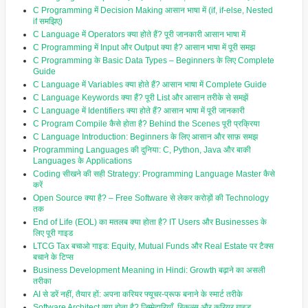
C Programming में Decision Making आसान भाषा में (if, if-else, Nested
if समझिए)
C Language में Operators क्या होते हैं? पूरी जानकारी आसान भाषा में
C Programming में Input और Output क्या है? आसान भाषा में पूरी समझ
C Programming के Basic Data Types – Beginners के लिए Complete
Guide
C Language में Variables क्या होते हैं? आसान भाषा में Complete Guide
C Language Keywords क्या हैं? पूरी List और आसान तरीके से समझें
C Language में Identifiers क्या होते हैं? आसान भाषा में पूरी जानकारी
C Program Compile कैसे होता है? Behind the Scenes पूरी प्रक्रिया
C Language Introduction: Beginners के लिए आसान और साफ़ समझ
Programming Languages की दुनिया: C, Python, Java और बाकी
Languages के Applications
Coding सीखने की सही Strategy: Programming Language Master कैसे
करें
Open Source क्या है? – Free Software से लेकर करोड़ों की Technology
तक
End of Life (EOL) का मतलब क्या होता है? IT Users और Businesses के
लिए पूरी गाइड
LTCG Tax बचाओ गाइड: Equity, Mutual Funds और Real Estate पर टैक्स
बचाने के टिप्स
Business Development Meaning in Hindi: Growth बढ़ाने का असली
तरीका
AI से डरें नहीं, तैयार हों: अपना करियर फ्यूचर-प्रूफ बनाने के स्मार्ट तरीके
Software Architect क्या होता है? ज़िम्मेदारियाँ, स्किल्स और करियर गाइड