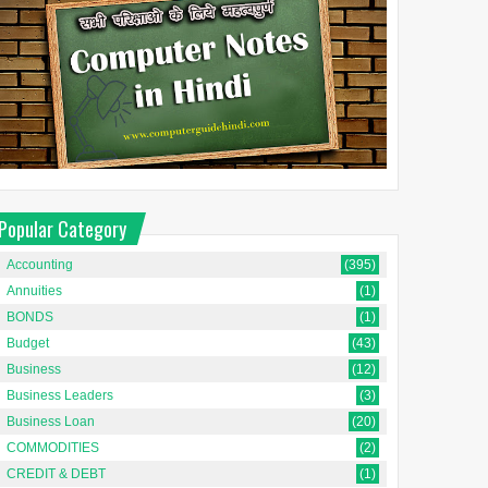
Popular Category
Accounting
(395)
Annuities
(1)
BONDS
(1)
Budget
(43)
Business
(12)
Business Leaders
(3)
Business Loan
(20)
COMMODITIES
(2)
CREDIT & DEBT
(1)