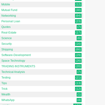
Mobile
(12)
Mutual Fund
(30)
Networking
(64)
Personal Loan
(23)
Quotes
(7)
Real-Estate
(17)
Science
(6)
Security
(16)
Shipping
(66)
Software-Development
(29)
Space Technology
(26)
TRADING INSTRUMENTS
(20)
Technical Analysis
(7)
Testing
(21)
Tips
(13)
Trick
(12)
Wealth
(1)
WhatsApp
(4)