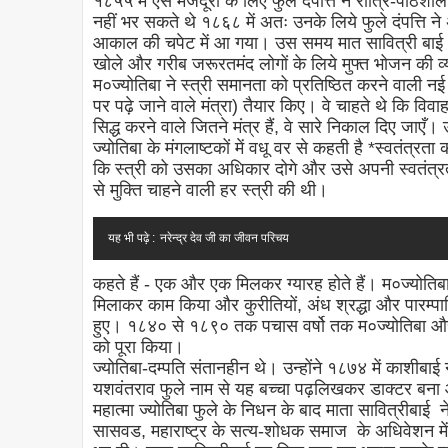
१८५५ में ऐसे मजदूरों के लिए फुले दंपत्ति ने रात्रि-पाठश
नहीं भर सकते थे १८६८ में अतः उनके लिये फुले दंपत्ति
आकाल की चपेट में आ गया। उस समय मात सावित्री बाई और 
खोले और गरीब जरूरतमंद लोगों के लिये मुफ्त भोजन की व
म०ज्योतिबा ने स्त्री समानता को प्रतिष्ठित करने वाली न
पर पढ़े जाने वाले मंत्रा) तैयार किए। वे चाहते थे कि विवाह
सिद्ध करने वाले जितने मंत्र हैं, वे सारे निकाल दिए जाएँ
ज्योतिबा के मंगलाष्टकों में वधू वर से कहती है *स्वतंत्
कि स्त्री को उसका अधिकार दोगे और उसे अपनी स्वतंत्रता 
से मुक्ति चाहने वाली हर स्त्री की थी।
यह भी पढ़े :
नरेन्द्र देव जी का जीवन परिचय
कहते हैं - एक और एक मिलकर ग्यारह होते हैं। म०ज्योतिबा
मिलाकर काम किया और कुरीतियों, अंध श्रद्धा और पारम्पारि
हुए। १८४० से १८९० तक पचास वर्षो तक म०ज्योतिबा और 
को पूरा किया।
ज्योतिबा-दम्पति संतानहीन थे। उन्होंने १८७४ में काशीब
यशवंतराव फुले नाम से यह बच्चा पढ़लिखकर डाक्टर बन
महात्मा ज्योतिबा फुले के निधन के बाद माता सावित्रीबाई
सासवड, महाराष्ट्र के सत्य-शोधक समाज के अधिवेशन में ऐ