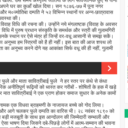
ाला खोली. उस समय अस्पृश्य जातियों के लोग सार्वजानिक कुएँ से पानी
 ने अपने घर का कुआँ खोल दिया। सन १८७६-७७ में पूना नगर
म०ज्योतिबा दम्पति ने ५२ विभिन्न स्थानों पर अन्न-छात्रावास
्यवस्था की।
ई विवाह विधि की रचना की। उन्होंने नये मंगलाष्टक (विवाह के अवसर
 विधि में पुरुष प्रधान संस्कृति के समर्थक और स्त्री की गुलामगिरी
। उनके स्थान पर ऐसे मंत्र हों जिन्हें वर-वधू आसानी से समझ सकें।
रता का अनुभव हम स्त्रियों को है ही नहीं। इस बात की आज शपथ लो
का अनुभव करने दोगे यह आकांक्षा सिर्फ वधू की ही नहीं, गुलामी
 फुले और माता सावित्रीबाई फुले ने हर स्तर पर कंधे से कंधा
क अनीतिपूर्ण रूढ़ियों को ध्वस्त कर गरीबों - शोषितों के हक में खड़े
मात सावित्रीबाई ने एक प्राण होकर समाज सुधार के अनेक कामों
ाई नामक एक विधवा ब्राहमणी के नाजायज बच्चे को गोद लिया।
ा और आगे चलकर फुले दम्पति का वारिस भी। २८ नवंबर १८९० को
 ने बड़ी मजबूती के साथ इस आन्दोलन की जिम्मेदारी सम्भाली और
सा भाषण दिया जिसने दबे-पिछड़े लोगों में आत्म-सम्मान की भावना