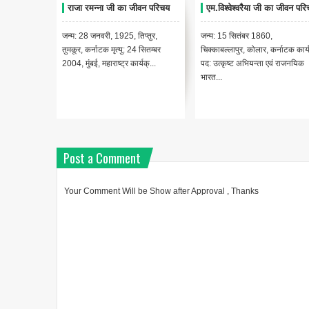
 जीवन परिचय
राजा रमन्ना जी का जीवन परिचय
एम.विश्वेश्वरैया जी का जीवन पर
निधन: 17
जन्म: 28 जनवरी, 1925, तिप्तुर,
जन्म: 15 सितंबर 1860,
अमेरिका में
तुमकूर, कर्नाटक मृत्यु: 24 सितम्बर
चिक्काबल्लापुर, कोलार, कर्नाटक कार्य
की स्थाप...
2004, मुंबई, महाराष्ट्र कार्यक्...
पद: उत्कृष्ट अभियन्ता एवं राजनयिक
भारत...
Post a Comment
Your Comment Will be Show after Approval , Thanks