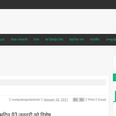
ost
रोचक जानकारी
टिप्स
वेब डिजाईन सेवा
वैज्ञानिक नाम
नेटवर्किंग
अनसुलझे 
computerguidehindi
January 16, 2017
A
+
A
-
Print
Email
जन्मदिन 03 जनवरी को विशेष