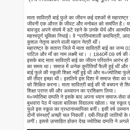
माता सावित्री बाई फुले का जीवन कई दशकों से महाराष्ट्र
जीवनी एक औरत के जीवट औेर मनोबल को समर्पित है। माता 
बावजूद अपने संघर्ष में डटे रहने के उनके धैर्य और आत्मवि
महत्त्वपूर्ण भूमिका निभाई। वे *प्रतिभाशाली कवयित्री,
कुशल नेतृत्व करने वाली महान नेत्री थीं।
महाराष्ट्र के सतारा जिले में माता सावित्री बाई का जन
पाटिल और माँ का नाम लक्ष्मी था। । 1840में 09 वर्ष की
इसके बाद माता सावित्री बाई का जीवन परिवर्तन आरंभ हो
का समय था। समाज में अनेक कुरीतियाँ फैली हुई थीं और 
बाई फुले की स्कूली शिक्षा नहीं हुई थी और म०ज्योतिबा फु
की तीव्र इच्छा थी। इसलिये इस दिशा में समाज सेवा का जो
को शिक्षित करना। माता सावित्री बाई की भी बचपन से शिक्ष
शिक्षा प्राप्त की और अध्यापन का प्रशिक्षण लिया।
म०ज्योतिबा दम्पति ने इसके बाद अपना ध्यान समाज-सेवा 
बुधवारा पेठ में पहला बालिका विद्यालय खोला। यह स्कूल 
फुले इस स्कूल का प्रधानाध्यापिका बनीं। इसी वर्ष उस्मान 
दोनों संस्थाएँ अच्छी चल निकलीं। दबी-पिछड़ी जातियों के ब
लगीं। इससे उत्साहित होकर देख ज्योतिबा दम्पति ने अगले ४ व