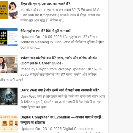
बीएड और एम .ए. एक साथ कर सकते है?
क्या बीएड और एम .ए. एक साथ कर सकते है? [B.Ed and M.A.
Can you do it together?] आज के समय में बीएड करना एक
नार्मल और आम बात है , लेकिन स...
ईमेल एड्रेस क्या है? हिंदी में पूरी जानकारी
Updated On : 16-09-2025 ईमेल एड्रेस क्या है? (Email
Address Meaning in Hindi) आज की डिजिटल दुनिया में ईमेल
communic...
स्पोर्ट्स साइकोलॉजी क्या है? महत्व, स्कोप और करियर ऑप्शंस
(Complete Career Guide)
Image by Clayton from Pixabay Updated On : 5-12-
2025 स्पोर्ट्स साइकोलॉजी क्या है? महत्व, स्कोप और करियर
ऑप्शंस कभी आपने ...
Dark Web क्या है और इसमें जाने से पहले क्या सावधानी रखें?
Dark Web क्या है और इसमें जाने से पहले क्या सावधानी रखें? आज
के डिजिटल युग में, इंटरनेट का उपयोग हमारी दैनिक जिंदगी का एक
अहम हिस्सा बन चुका...
Digital Computer का Evolution — आसान भाषा में समझें |
कंप्यूटर का इतिहास
Updated On : 23-10-2025 Digital Computer का