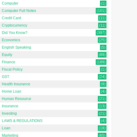
Computer
(1)
Computer Full Notes
(101)
Credit Card
(11)
Cryptocurrency
(11)
Did You Know?
(397)
Economics
(25)
English Speaking
(5)
Equity
(89)
Finance
(189)
Fiscal Policy
(1)
GST
(24)
Health Insurance
(9)
Home Loan
(4)
Human Resource
(21)
Insurance
(13)
Investing
(21)
LAWS & REGULATIONS
(4)
Loan
(18)
Marketing
(65)