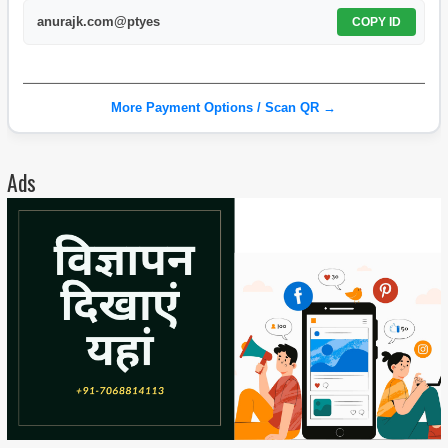
anurajk.com@ptyes
COPY ID
More Payment Options / Scan QR →
Ads