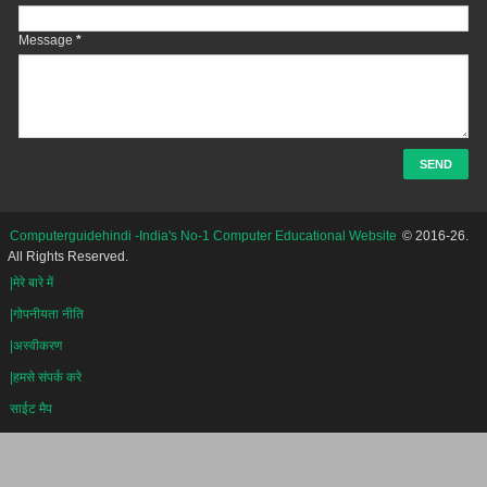
Message
*
Computerguidehindi -India's No-1 Computer Educational Website
© 2016-26.
All Rights Reserved.
|मेरे बारे में
|गोपनीयता नीति
|अस्वीकरण
|हमसे संपर्क करे
साईट मैप