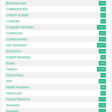
Business Loan
(20)
COMMODITIES
(2)
CREDIT & DEBT
(1)
Computer
(1)
Computer Full Notes
(101)
Credit Card
(11)
Cryptocurrency
(11)
Did You Know?
(397)
Economics
(25)
English Speaking
(5)
Equity
(89)
Finance
(189)
Fiscal Policy
(1)
GST
(24)
Health Insurance
(9)
Home Loan
(4)
Human Resource
(21)
Insurance
(13)
Investing
(21)