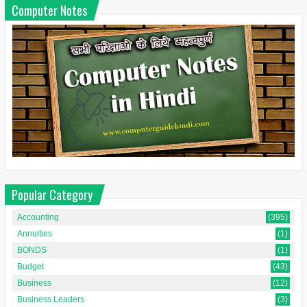
Computer Notes
Popular Category
Accounting
(395)
Annuities
(1)
BONDS
(1)
Budget
(43)
Business
(12)
Business Leaders
(3)