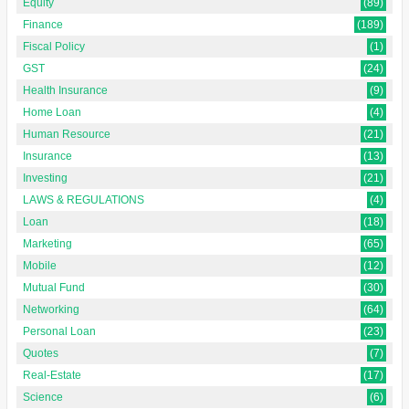
Equity
(89)
Finance
(189)
Fiscal Policy
(1)
GST
(24)
Health Insurance
(9)
Home Loan
(4)
Human Resource
(21)
Insurance
(13)
Investing
(21)
LAWS & REGULATIONS
(4)
Loan
(18)
Marketing
(65)
Mobile
(12)
Mutual Fund
(30)
Networking
(64)
Personal Loan
(23)
Quotes
(7)
Real-Estate
(17)
Science
(6)