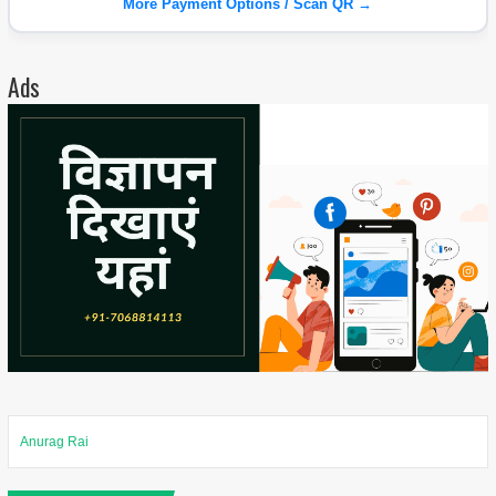
More Payment Options / Scan QR →
Ads
Anurag Rai