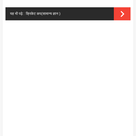
यह भी पढ़े :
क्रिकेट कप(सामान्य ज्ञान )