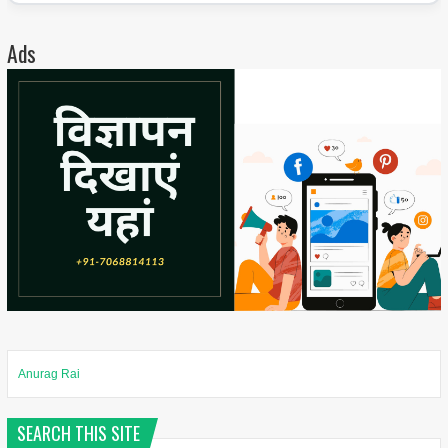
Ads
Anurag Rai
SEARCH THIS SITE