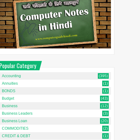
Popular Category
Accounting
(395)
Annuities
(1)
BONDS
(1)
Budget
(43)
Business
(12)
Business Leaders
(3)
Business Loan
(20)
COMMODITIES
(2)
CREDIT & DEBT
(1)