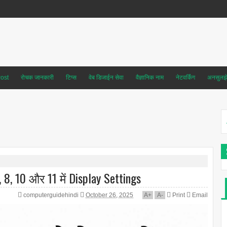
ost
रोचक जानकारी
टिप्स
वेब डिजाईन सेवा
वैज्ञानिक नाम
नेटवर्किंग
अनसुलझे 
 8, 10 और 11 में Display Settings
computerguidehindi
October 26, 2025
A
+
A
-
Print
Email