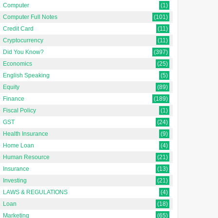
Computer
(1)
Computer Full Notes
(101)
Credit Card
(11)
Cryptocurrency
(11)
Did You Know?
(397)
Economics
(25)
English Speaking
(5)
Equity
(89)
Finance
(189)
Fiscal Policy
(1)
GST
(24)
Health Insurance
(9)
Home Loan
(4)
Human Resource
(21)
Insurance
(13)
Investing
(21)
LAWS & REGULATIONS
(4)
Loan
(18)
Marketing
(65)