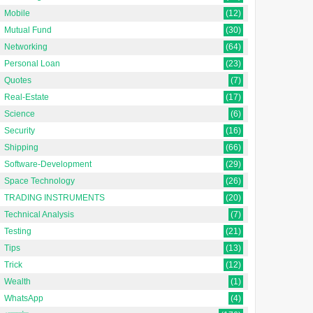
Mobile
(12)
Mutual Fund
(30)
Networking
(64)
Personal Loan
(23)
Quotes
(7)
Real-Estate
(17)
Science
(6)
Security
(16)
Shipping
(66)
Software-Development
(29)
Space Technology
(26)
TRADING INSTRUMENTS
(20)
Technical Analysis
(7)
Testing
(21)
Tips
(13)
Trick
(12)
Wealth
(1)
WhatsApp
(4)