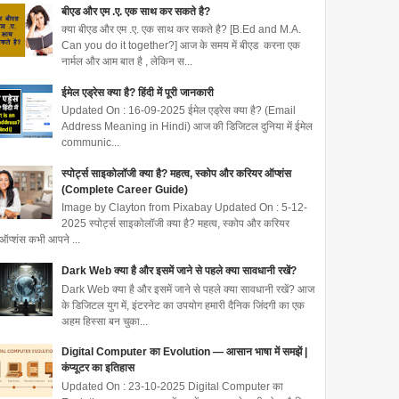
बीएड और एम .ए. एक साथ कर सकते है?
क्या बीएड और एम .ए. एक साथ कर सकते है? [B.Ed and M.A.
Can you do it together?] आज के समय में बीएड करना एक
नार्मल और आम बात है , लेकिन स...
ईमेल एड्रेस क्या है? हिंदी में पूरी जानकारी
Updated On : 16-09-2025 ईमेल एड्रेस क्या है? (Email
Address Meaning in Hindi) आज की डिजिटल दुनिया में ईमेल
communic...
स्पोर्ट्स साइकोलॉजी क्या है? महत्व, स्कोप और करियर ऑप्शंस
(Complete Career Guide)
Image by Clayton from Pixabay Updated On : 5-12-
2025 स्पोर्ट्स साइकोलॉजी क्या है? महत्व, स्कोप और करियर
ऑप्शंस कभी आपने ...
Dark Web क्या है और इसमें जाने से पहले क्या सावधानी रखें?
Dark Web क्या है और इसमें जाने से पहले क्या सावधानी रखें? आज
के डिजिटल युग में, इंटरनेट का उपयोग हमारी दैनिक जिंदगी का एक
अहम हिस्सा बन चुका...
Digital Computer का Evolution — आसान भाषा में समझें |
कंप्यूटर का इतिहास
Updated On : 23-10-2025 Digital Computer का