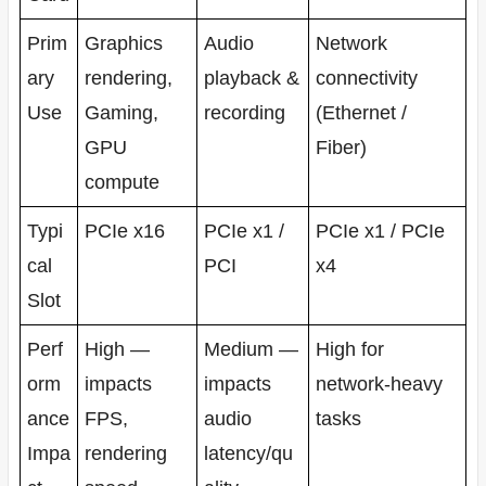
Prim
Graphics
Audio
Network
ary
rendering,
playback &
connectivity
Use
Gaming,
recording
(Ethernet /
GPU
Fiber)
compute
Typi
PCIe x16
PCIe x1 /
PCIe x1 / PCIe
cal
PCI
x4
Slot
Perf
High —
Medium —
High for
orm
impacts
impacts
network-heavy
ance
FPS,
audio
tasks
Impa
rendering
latency/qu