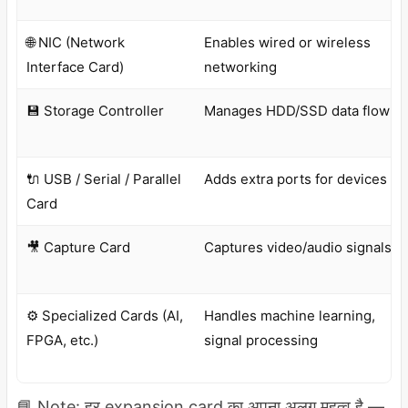
🌐 NIC (Network
Enables wired or wireless
Interface Card)
networking
💾 Storage Controller
Manages HDD/SSD data flow
🔌 USB / Serial / Parallel
Adds extra ports for devices
Card
🎥 Capture Card
Captures video/audio signals
⚙️ Specialized Cards (AI,
Handles machine learning,
FPGA, etc.)
signal processing
📘 Note: हर expansion card का अपना अलग महत्व है —