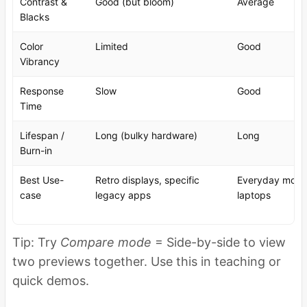
Contrast &
Good (but bloom)
Average
Blacks
Color
Limited
Good
Vibrancy
Response
Slow
Good
Time
Lifespan /
Long (bulky hardware)
Long
Burn-in
Best Use-
Retro displays, specific
Everyday monit
case
legacy apps
laptops
Tip: Try
Compare mode
= Side-by-side to view
two previews together. Use this in teaching or
quick demos.