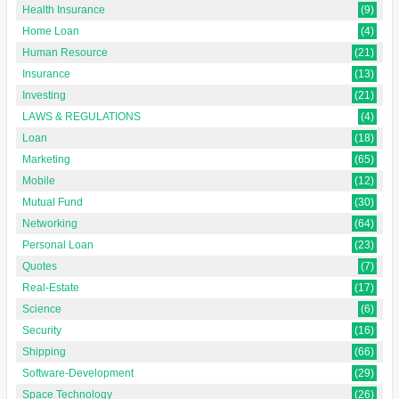
Health Insurance
(9)
Home Loan
(4)
Human Resource
(21)
Insurance
(13)
Investing
(21)
LAWS & REGULATIONS
(4)
Loan
(18)
Marketing
(65)
Mobile
(12)
Mutual Fund
(30)
Networking
(64)
Personal Loan
(23)
Quotes
(7)
Real-Estate
(17)
Science
(6)
Security
(16)
Shipping
(66)
Software-Development
(29)
Space Technology
(26)