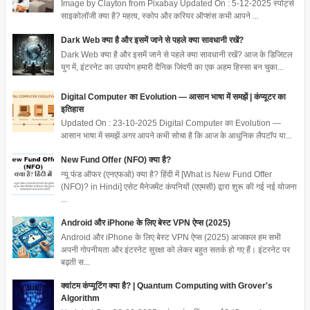
Image by Clayton from Pixabay Updated On : 5-12-2025 स्पोर्ट्स
साइकोलॉजी क्या है? महत्व, स्कोप और करियर ऑप्शंस कभी आपने ...
Dark Web क्या है और इसमें जाने से पहले क्या सावधानी रखें?
Dark Web क्या है और इसमें जाने से पहले क्या सावधानी रखें? आज के डिजिटल
युग में, इंटरनेट का उपयोग हमारी दैनिक जिंदगी का एक अहम हिस्सा बन चुका...
Digital Computer का Evolution — आसान भाषा में समझें | कंप्यूटर का
इतिहास
Updated On : 23-10-2025 Digital Computer का Evolution —
आसान भाषा में समझें अगर आपने कभी सोचा है कि आज के आधुनिक लैपटॉप या...
New Fund Offer (NFO) क्या है?
न्यू फंड ऑफर (एनएफओ) क्या है? हिंदी में [What is New Fund Offer
(NFO)? in Hindi] एसेट मैनेजमेंट कंपनियों (एएमसी) द्वारा शुरू की गई नई योजना
...
Android और iPhone के लिए बेस्ट VPN ऐप्स (2025)
Android और iPhone के लिए बेस्ट VPN ऐप्स (2025) आजकल हम सभी
अपनी गोपनीयता और इंटरनेट सुरक्षा को लेकर बहुत सतर्क हो गए हैं। इंटरनेट पर
बढ़ती स...
क्वांटम कंप्यूटिंग क्या है? | Quantum Computing with Grover's
Algorithm