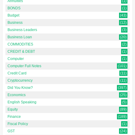
Annuities
(1)
BONDS
(1)
Budget
(43)
Business
(12)
Business Leaders
(3)
Business Loan
(20)
COMMODITIES
(2)
CREDIT & DEBT
(1)
Computer
(1)
Computer Full Notes
(101)
Credit Card
(11)
Cryptocurrency
(11)
Did You Know?
(397)
Economics
(25)
English Speaking
(5)
Equity
(89)
Finance
(189)
Fiscal Policy
(1)
GST
(24)