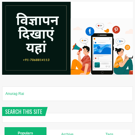
Anurag Rai
SEARCH THIS SITE
Populars
Archive
Tags