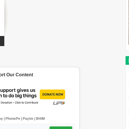
rt Our Content
y | PhonePe | Paytm | BHIM