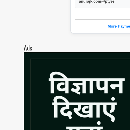
anurajk.com@ptyes
More Payme
Ads