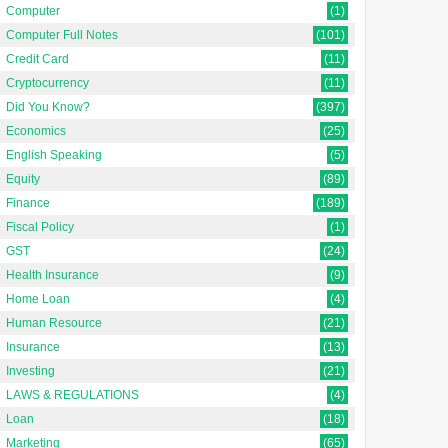
Computer
(1)
Computer Full Notes
(101)
Credit Card
(11)
Cryptocurrency
(11)
Did You Know?
(397)
Economics
(25)
English Speaking
(5)
Equity
(89)
Finance
(189)
Fiscal Policy
(1)
GST
(24)
Health Insurance
(9)
Home Loan
(4)
Human Resource
(21)
Insurance
(13)
Investing
(21)
LAWS & REGULATIONS
(4)
Loan
(18)
Marketing
(65)