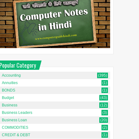
Popular Category
Accounting
(395)
Annuities
(1)
BONDS
(1)
Budget
(43)
Business
(12)
Business Leaders
(3)
Business Loan
(20)
COMMODITIES
(2)
CREDIT & DEBT
(1)