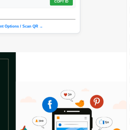
COPY ID
nt Options / Scan QR →