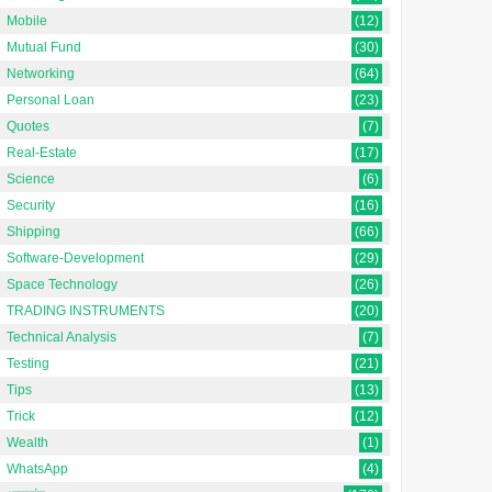
Mobile
(12)
Mutual Fund
(30)
Networking
(64)
Personal Loan
(23)
Quotes
(7)
Real-Estate
(17)
Science
(6)
Security
(16)
Shipping
(66)
Software-Development
(29)
Space Technology
(26)
TRADING INSTRUMENTS
(20)
Technical Analysis
(7)
Testing
(21)
Tips
(13)
Trick
(12)
Wealth
(1)
WhatsApp
(4)