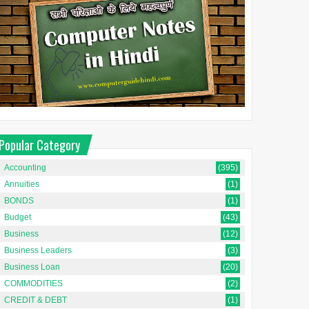
Popular Category
Accounting
(395)
Annuities
(1)
BONDS
(1)
Budget
(43)
Business
(12)
Business Leaders
(3)
Business Loan
(20)
COMMODITIES
(2)
CREDIT & DEBT
(1)