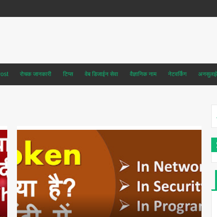
ost
रोचक जानकारी
टिप्स
वेब डिजाईन सेवा
वैज्ञानिक नाम
नेटवर्किंग
अनसुलझे 