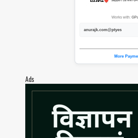
Works with:
GPa
anurajk.com@ptyes
More Payme
Ads