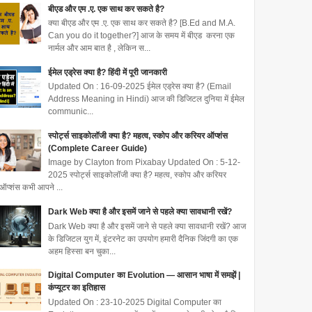
बीएड और एम .ए. एक साथ कर सकते है?
क्या बीएड और एम .ए. एक साथ कर सकते है? [B.Ed and M.A.
Can you do it together?] आज के समय में बीएड करना एक
नार्मल और आम बात है , लेकिन स...
ईमेल एड्रेस क्या है? हिंदी में पूरी जानकारी
Updated On : 16-09-2025 ईमेल एड्रेस क्या है? (Email
Address Meaning in Hindi) आज की डिजिटल दुनिया में ईमेल
communic...
स्पोर्ट्स साइकोलॉजी क्या है? महत्व, स्कोप और करियर ऑप्शंस
(Complete Career Guide)
Image by Clayton from Pixabay Updated On : 5-12-
2025 स्पोर्ट्स साइकोलॉजी क्या है? महत्व, स्कोप और करियर
ऑप्शंस कभी आपने ...
Dark Web क्या है और इसमें जाने से पहले क्या सावधानी रखें?
Dark Web क्या है और इसमें जाने से पहले क्या सावधानी रखें? आज
के डिजिटल युग में, इंटरनेट का उपयोग हमारी दैनिक जिंदगी का एक
अहम हिस्सा बन चुका...
Digital Computer का Evolution — आसान भाषा में समझें |
कंप्यूटर का इतिहास
Updated On : 23-10-2025 Digital Computer का