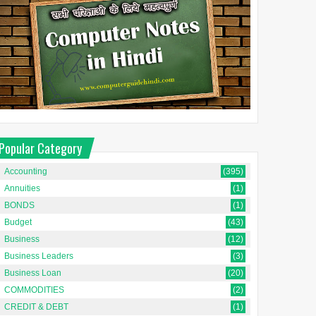
Popular Category
Accounting
(395)
Annuities
(1)
BONDS
(1)
Budget
(43)
Business
(12)
Business Leaders
(3)
Business Loan
(20)
COMMODITIES
(2)
CREDIT & DEBT
(1)