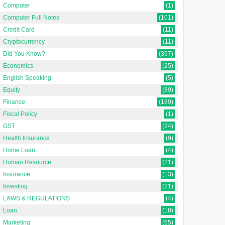
Computer
(1)
Computer Full Notes
(101)
Credit Card
(11)
Cryptocurrency
(11)
Did You Know?
(397)
Economics
(25)
English Speaking
(5)
Equity
(89)
Finance
(189)
Fiscal Policy
(1)
GST
(24)
Health Insurance
(9)
Home Loan
(4)
Human Resource
(21)
Insurance
(13)
Investing
(21)
LAWS & REGULATIONS
(4)
Loan
(18)
Marketing
(65)