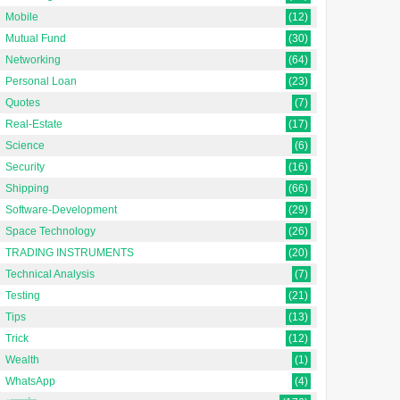
Mobile
(12)
Mutual Fund
(30)
Networking
(64)
Personal Loan
(23)
Quotes
(7)
Real-Estate
(17)
Science
(6)
Security
(16)
Shipping
(66)
Software-Development
(29)
Space Technology
(26)
TRADING INSTRUMENTS
(20)
Technical Analysis
(7)
Testing
(21)
Tips
(13)
Trick
(12)
Wealth
(1)
WhatsApp
(4)