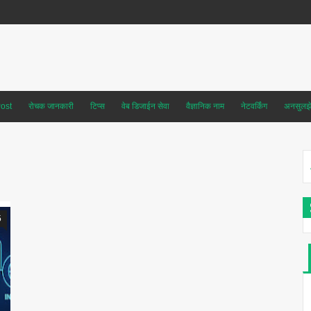
ost
रोचक जानकारी
टिप्स
वेब डिजाईन सेवा
वैज्ञानिक नाम
नेटवर्किंग
अनसुलझे 
5