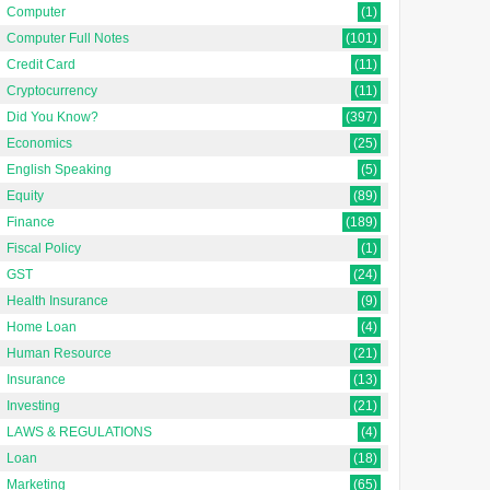
Computer
(1)
Computer Full Notes
(101)
Credit Card
(11)
Cryptocurrency
(11)
Did You Know?
(397)
Economics
(25)
English Speaking
(5)
Equity
(89)
Finance
(189)
Fiscal Policy
(1)
GST
(24)
Health Insurance
(9)
Home Loan
(4)
Human Resource
(21)
Insurance
(13)
Investing
(21)
LAWS & REGULATIONS
(4)
Loan
(18)
Marketing
(65)