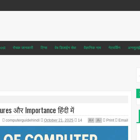
ost
रोचक जानकारी
टिप्स
वेब डिजाईन सेवा
वैज्ञानिक नाम
नेटवर्किंग
अनसुलझे 
res और Importance हिंदी में
computerguidehindi
October 21, 2025
14
A
+
A
-
Print
Email