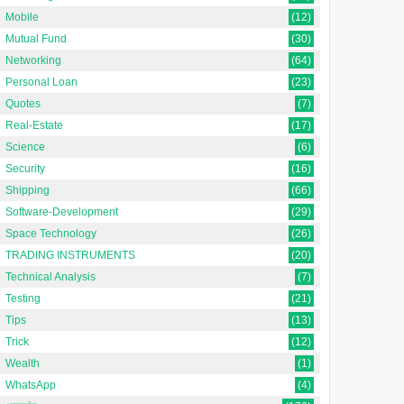
Mobile
(12)
Mutual Fund
(30)
Networking
(64)
Personal Loan
(23)
Quotes
(7)
Real-Estate
(17)
Science
(6)
Security
(16)
Shipping
(66)
Software-Development
(29)
Space Technology
(26)
TRADING INSTRUMENTS
(20)
Technical Analysis
(7)
Testing
(21)
Tips
(13)
Trick
(12)
Wealth
(1)
WhatsApp
(4)