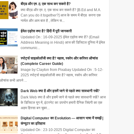
बीएड और एम .ए. एक साथ कर सकते है?
क्या बीएड और एम .ए. एक साथ कर सकते है? [B.Ed and M.A.
Can you do it together?] आज के समय में बीएड करना एक
नार्मल और आम बात है , लेकिन स...
ईमेल एड्रेस क्या है? हिंदी में पूरी जानकारी
Updated On : 16-09-2025 ईमेल एड्रेस क्या है? (Email
Address Meaning in Hindi) आज की डिजिटल दुनिया में ईमेल
communic...
स्पोर्ट्स साइकोलॉजी क्या है? महत्व, स्कोप और करियर ऑप्शंस
(Complete Career Guide)
Image by Clayton from Pixabay Updated On : 5-12-
2025 स्पोर्ट्स साइकोलॉजी क्या है? महत्व, स्कोप और करियर
ऑप्शंस कभी आपने ...
Dark Web क्या है और इसमें जाने से पहले क्या सावधानी रखें?
Dark Web क्या है और इसमें जाने से पहले क्या सावधानी रखें? आज
के डिजिटल युग में, इंटरनेट का उपयोग हमारी दैनिक जिंदगी का एक
अहम हिस्सा बन चुका...
Digital Computer का Evolution — आसान भाषा में समझें |
कंप्यूटर का इतिहास
Updated On : 23-10-2025 Digital Computer का