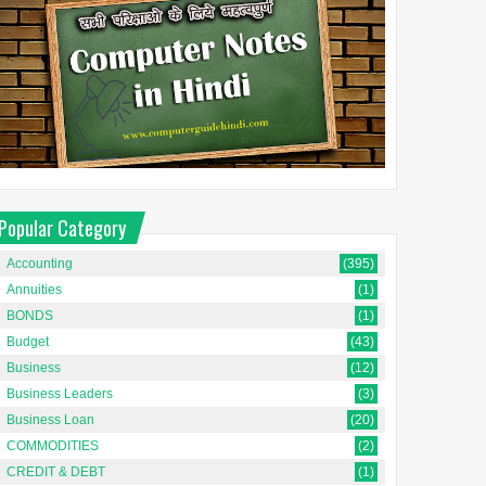
Popular Category
Accounting
(395)
Annuities
(1)
BONDS
(1)
Budget
(43)
Business
(12)
Business Leaders
(3)
Business Loan
(20)
COMMODITIES
(2)
CREDIT & DEBT
(1)