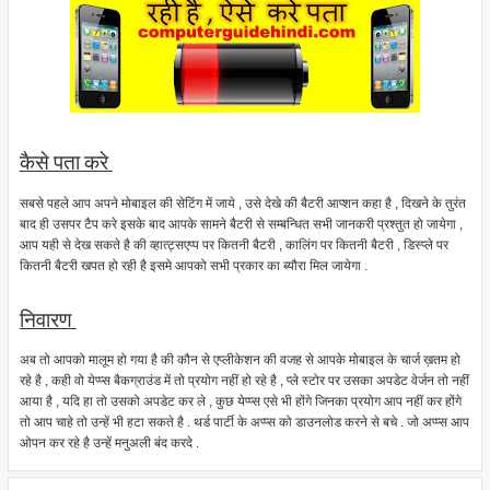
कैसे पता करे
सबसे पहले आप अपने मोबाइल की सेटिंग में जाये , उसे देखे की बैटरी आप्शन कहा है , दिखने के तुरंत
बाद ही उसपर टैप करे इसके बाद आपके सामने बैटरी से सम्बन्धित सभी जानकरी प्रश्तुत हो जायेगा ,
आप यही से देख सकते है की व्हात्ट्सएप्प पर कितनी बैटरी , कालिंग पर कितनी बैटरी , डिस्प्ले पर
कितनी बैटरी खपत हो रही है इसमे आपको सभी प्रकार का ब्यौरा मिल जायेगा .
निवारण
अब तो आपको मालूम हो गया है की कौन से एप्लीकेशन की वजह से आपके मोबाइल के चार्ज ख़तम हो
रहे है , कही वो येप्प्स बैकग्राउंड में तो प्रयोग नहीं हो रहे है , प्ले स्टोर पर उसका अपडेट वेर्जन तो नहीं
आया है , यदि हा तो उसको अपडेट कर ले , कुछ येप्प्स एसे भी होंगे जिनका प्रयोग आप नहीं कर होंगे
तो आप चाहे तो उन्हें भी हटा सकते है . थर्ड पार्टी के अप्प्स को डाउनलोड करने से बचे . जो अप्प्स आप
ओपन कर रहे है उन्हें मनुअली बंद करदे .