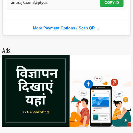
anurajk.com@ptyes
COPY ID
More Payment Options / Scan QR →
Ads