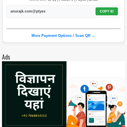
anurajk.com@ptyes
COPY ID
More Payment Options / Scan QR →
Ads