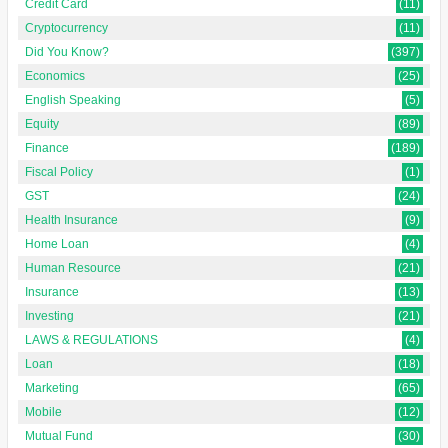
Credit Card
(11)
Cryptocurrency
(11)
Did You Know?
(397)
Economics
(25)
English Speaking
(5)
Equity
(89)
Finance
(189)
Fiscal Policy
(1)
GST
(24)
Health Insurance
(9)
Home Loan
(4)
Human Resource
(21)
Insurance
(13)
Investing
(21)
LAWS & REGULATIONS
(4)
Loan
(18)
Marketing
(65)
Mobile
(12)
Mutual Fund
(30)