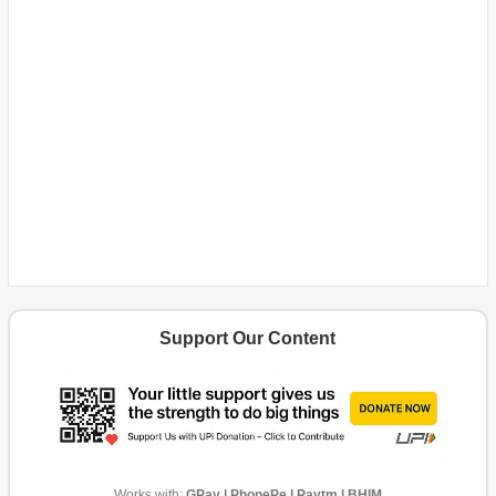
Support Our Content
Works with:
GPay | PhonePe | Paytm | BHIM