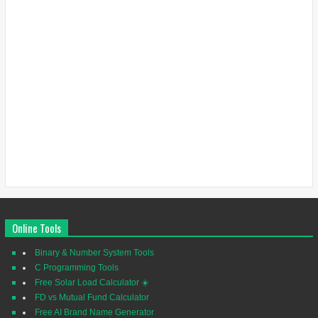
Online Tools
Binary & Number System Tools
C Programming Tools
Free Solar Load Calculator ☀️
FD vs Mutual Fund Calculator
Free AI Brand Name Generator