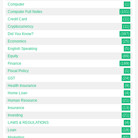
Computer
(1)
Computer Full Notes
(101)
Credit Card
(11)
Cryptocurrency
(11)
Did You Know?
(397)
Economics
(25)
English Speaking
(5)
Equity
(89)
Finance
(189)
Fiscal Policy
(1)
GST
(24)
Health Insurance
(9)
Home Loan
(4)
Human Resource
(21)
Insurance
(13)
Investing
(21)
LAWS & REGULATIONS
(4)
Loan
(18)
Marketing
(65)