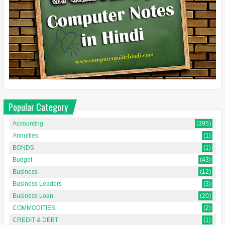
Popular Category
Accounting
(395)
Annuities
(1)
BONDS
(1)
Budget
(43)
Business
(12)
Business Leaders
(3)
Business Loan
(20)
COMMODITIES
(2)
CREDIT & DEBT
(1)