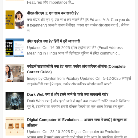
Features और Importance हिं...
बीएड और एम .ए. एक साथ कर सकते है?
क्या बीएड और एम .ए. एक साथ कर सकते है? [B.Ed and M.A. Can you do
it together?] आज के समय में बीएड करना एक नार्मल और आम बात है , लेकिन
स...
ईमेल एड्रेस क्या है? हिंदी में पूरी जानकारी
Updated On : 16-09-2025 ईमेल एड्रेस क्या है? (Email Address
Meaning in Hindi) आज की डिजिटल दुनिया में ईमेल communic...
स्पोर्ट्स साइकोलॉजी क्या है? महत्व, स्कोप और करियर ऑप्शंस (Complete
Career Guide)
Image by Clayton from Pixabay Updated On : 5-12-2025 स्पोर्ट्स
साइकोलॉजी क्या है? महत्व, स्कोप और करियर ऑप्शंस कभी आपने ...
Dark Web क्या है और इसमें जाने से पहले क्या सावधानी रखें?
Dark Web क्या है और इसमें जाने से पहले क्या सावधानी रखें? आज के डिजिटल
युग में, इंटरनेट का उपयोग हमारी दैनिक जिंदगी का एक अहम हिस्सा बन चुका...
Digital Computer का Evolution — आसान भाषा में समझें | कंप्यूटर का
इतिहास
Updated On : 23-10-2025 Digital Computer का Evolution —
आसान भाषा में समझें अगर आपने कभी सोचा है कि आज के आधुनिक लैपटॉप या...