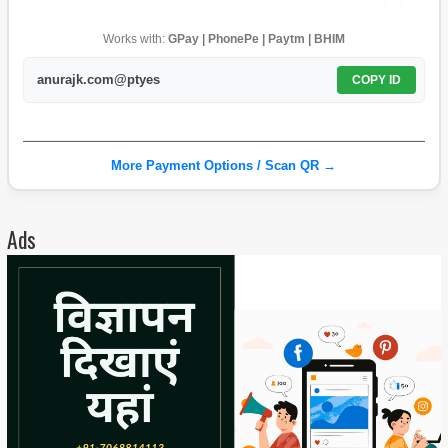
Works with:
GPay | PhonePe | Paytm | BHIM
anurajk.com@ptyes
COPY ID
More Payment Options / Scan QR →
Ads