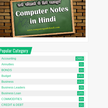
Popular Category
Accounting
(395)
Annuities
(1)
BONDS
(1)
Budget
(43)
Business
(12)
Business Leaders
(3)
Business Loan
(20)
COMMODITIES
(2)
CREDIT & DEBT
(1)