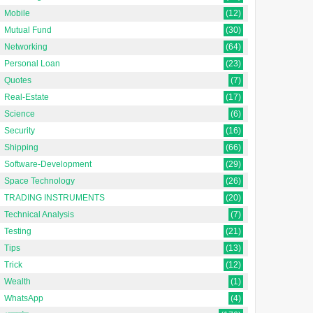
Mobile
(12)
Mutual Fund
(30)
Networking
(64)
Personal Loan
(23)
Quotes
(7)
Real-Estate
(17)
Science
(6)
Security
(16)
Shipping
(66)
Software-Development
(29)
Space Technology
(26)
TRADING INSTRUMENTS
(20)
Technical Analysis
(7)
Testing
(21)
Tips
(13)
Trick
(12)
Wealth
(1)
WhatsApp
(4)