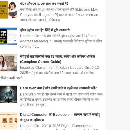
बीएड और एम .ए. एक साथ कर सकते है?
क्या बीएड और एम .ए. एक साथ कर सकते है? [B.Ed and M.A.
Can you do it together?] आज के समय में बीएड करना एक
नार्मल और आम बात है , लेकिन स...
ईमेल एड्रेस क्या है? हिंदी में पूरी जानकारी
Updated On : 16-09-2025 ईमेल एड्रेस क्या है? (Email
Address Meaning in Hindi) आज की डिजिटल दुनिया में ईमेल
communic...
स्पोर्ट्स साइकोलॉजी क्या है? महत्व, स्कोप और करियर ऑप्शंस
(Complete Career Guide)
Image by Clayton from Pixabay Updated On : 5-12-
2025 स्पोर्ट्स साइकोलॉजी क्या है? महत्व, स्कोप और करियर
ऑप्शंस कभी आपने ...
Dark Web क्या है और इसमें जाने से पहले क्या सावधानी रखें?
Dark Web क्या है और इसमें जाने से पहले क्या सावधानी रखें? आज
के डिजिटल युग में, इंटरनेट का उपयोग हमारी दैनिक जिंदगी का एक
अहम हिस्सा बन चुका...
Digital Computer का Evolution — आसान भाषा में समझें |
कंप्यूटर का इतिहास
Updated On : 23-10-2025 Digital Computer का