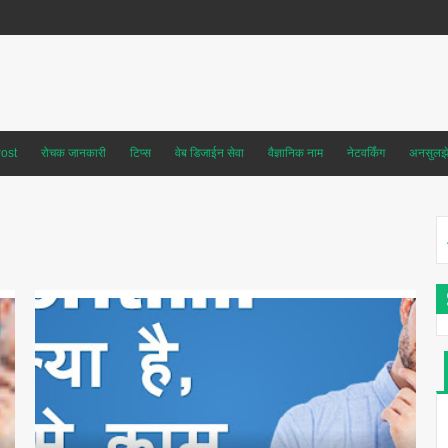
ost
रोचक जानकारी
टिप्स
वेब डिजाईन सेवा
वैज्ञानिक नाम
नेटवर्किंग
अनसुलझे 