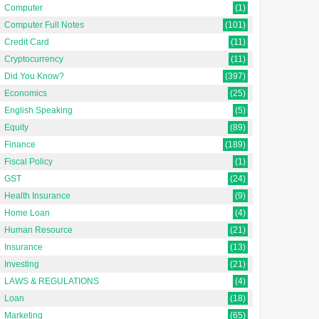
Computer
(1)
Computer Full Notes
(101)
Credit Card
(11)
Cryptocurrency
(11)
Did You Know?
(397)
Economics
(25)
English Speaking
(5)
Equity
(89)
Finance
(189)
Fiscal Policy
(1)
GST
(24)
Health Insurance
(9)
Home Loan
(4)
Human Resource
(21)
Insurance
(13)
Investing
(21)
LAWS & REGULATIONS
(4)
Loan
(18)
Marketing
(65)