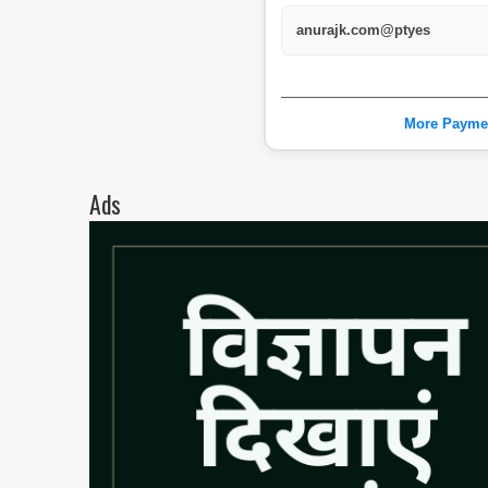
anurajk.com@ptyes
More Payme
Ads