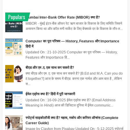
Populars
Mumbai Inter-Bank Offer Rate (MIBOR) क्या है?
MIBOR - मुंबई इंटर-बैंक ऑफर रेट ऋण बाजार के विकास के लिए समिति जिसने
अध्ययन किया था और कॉल मनी मार्केट के लिए बेंचमार्क दर के विकास के तौर-त...
Computer का पूरा परिचय — History, Features और Importance
हिंदी में
Updated On : 21-10-2025 Computer का पूरा परिचय — History,
Features और Importance हिं...
बीएड और एम .ए. एक साथ कर सकते है?
क्या बीएड और एम .ए. एक साथ कर सकते है? [B.Ed and M.A. Can you do
it together?] आज के समय में बीएड करना एक नार्मल और आम बात है , लेकिन
स...
ईमेल एड्रेस क्या है? हिंदी में पूरी जानकारी
Updated On : 16-09-2025 ईमेल एड्रेस क्या है? (Email Address
Meaning in Hindi) आज की डिजिटल दुनिया में ईमेल communic...
स्पोर्ट्स साइकोलॉजी क्या है? महत्व, स्कोप और करियर ऑप्शंस (Complete
Career Guide)
Image by Clayton from Pixabay Updated On : 5-12-2025 स्पोर्ट्स