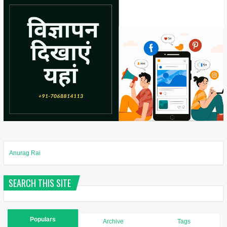
Anurag Rai
SEARCH THIS SITE
Populars
Archive
Tags