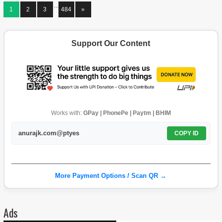
...
1
2
3
484
»
Support Our Content
Works with:
GPay | PhonePe | Paytm | BHIM
anurajk.com@ptyes
COPY ID
More Payment Options / Scan QR →
Ads