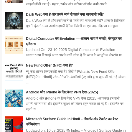
साइकोलॉजी क्या है? महत्व, स्कोप और करियर ऑप्शंस कभी आपने ...
Dark Web क्या है और इसमें जाने से पहले क्या सावधानी रखें?
Dark Web क्या है और इसमें जाने से पहले क्या सावधानी रखें? आज के डिजिटल
युग में, इंटरनेट का उपयोग हमारी दैनिक जिंदगी का एक अहम हिस्सा बन चुका...
Digital Computer का Evolution — आसान भाषा में समझें | कंप्यूटर का
इतिहास
Updated On : 23-10-2025 Digital Computer का Evolution —
आसान भाषा में समझें अगर आपने कभी सोचा है कि आज के आधुनिक लैपटॉप या...
New Fund Offer (NFO) क्या है?
न्यू फंड ऑफर (एनएफओ) क्या है? हिंदी में [What is New Fund Offer
(NFO)? in Hindi] एसेट मैनेजमेंट कंपनियों (एएमसी) द्वारा शुरू की गई नई योजना
...
Android और iPhone के लिए बेस्ट VPN ऐप्स (2025)
Android और iPhone के लिए बेस्ट VPN ऐप्स (2025) आजकल हम सभी
अपनी गोपनीयता और इंटरनेट सुरक्षा को लेकर बहुत सतर्क हो गए हैं। इंटरनेट पर
बढ़ती स...
Microsoft Surface Guide in Hindi – लैपटॉप और टैबलेट का बेस्ट
कॉम्बिनेशन
Updated on: 10 ust 2025 📚 Index – Microsoft Surface Guide in