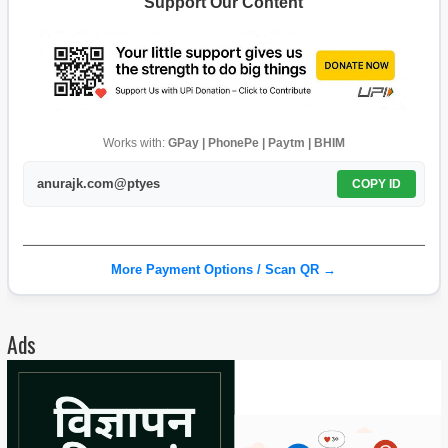
Support Our Content
Works with:
GPay | PhonePe | Paytm | BHIM
anurajk.com@ptyes
COPY ID
More Payment Options / Scan QR →
Ads