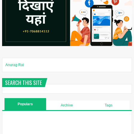
Anurag Rai
SEARCH THIS SITE
Populars
Archive
Tags