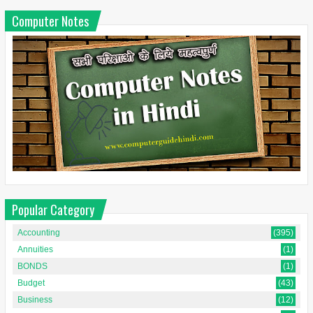
Computer Notes
Popular Category
Accounting
(395)
Annuities
(1)
BONDS
(1)
Budget
(43)
Business
(12)