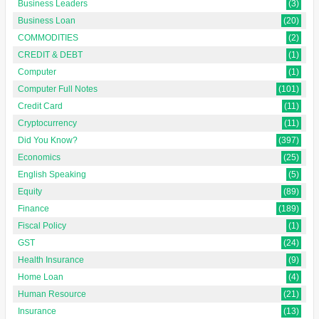
Business Leaders
(3)
Business Loan
(20)
COMMODITIES
(2)
CREDIT & DEBT
(1)
Computer
(1)
Computer Full Notes
(101)
Credit Card
(11)
Cryptocurrency
(11)
Did You Know?
(397)
Economics
(25)
English Speaking
(5)
Equity
(89)
Finance
(189)
Fiscal Policy
(1)
GST
(24)
Health Insurance
(9)
Home Loan
(4)
Human Resource
(21)
Insurance
(13)