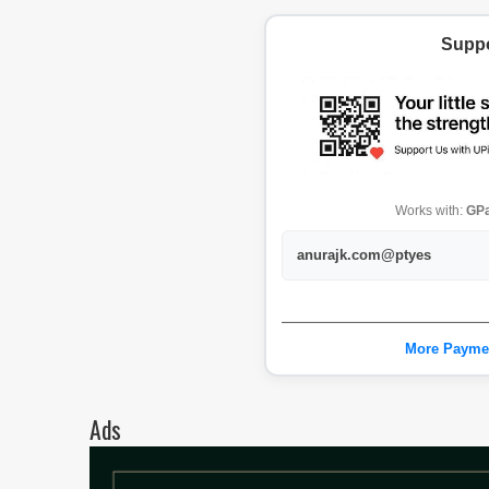
Suppo
Works with:
GPa
anurajk.com@ptyes
More Payme
Ads