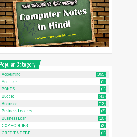
terized
Producer Surplus क्या है?
ंतर क्या
अर्थशास्त्र में उत्पादक अधिशेष को
Popular Category
समझना [Understanding
ized
Producer Surplus in
्या है? 🔍
Accounting
(395)
Economics In Hindi]अर्थशा...
ंटिंग कैसे
Annuities
(1)
BONDS
(1)
Budget
(43)
Business
(12)
Business Leaders
(3)
Business Loan
(20)
COMMODITIES
(2)
CREDIT & DEBT
(1)