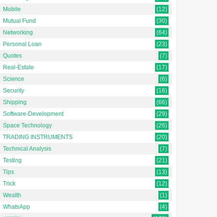
Mobile
(12)
Mutual Fund
(30)
Networking
(64)
Personal Loan
(23)
Quotes
(7)
Real-Estate
(17)
Science
(6)
Security
(16)
Shipping
(66)
Software-Development
(29)
Space Technology
(26)
TRADING INSTRUMENTS
(20)
Technical Analysis
(7)
Testing
(21)
Tips
(13)
Trick
(12)
Wealth
(1)
WhatsApp
(4)