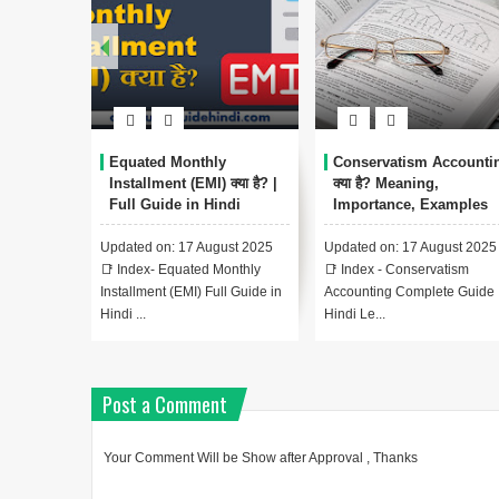
uated Monthly
Conservatism Accounting
Capital Bu
stallment (EMI) क्या है? |
क्या है? Meaning,
Methods, 
ll Guide in Hindi
Importance, Examples
और FAQs
ated on: 17 August 2025
Updated on: 17 August 2025
📑 Index - C
ndex- Equated Monthly
📑 Index - Conservatism
Complete Gui
allment (EMI) Full Guide in
Accounting Complete Guide In
Lesson 1: Ca
 ...
Hindi Le...
परि...
Post a Comment
Your Comment Will be Show after Approval , Thanks