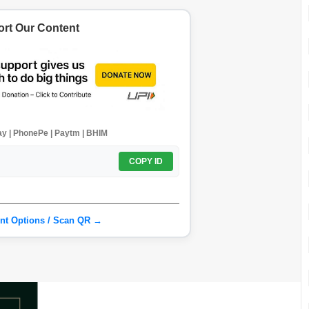
rt Our Content
y | PhonePe | Paytm | BHIM
COPY ID
nt Options / Scan QR →