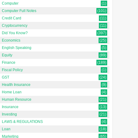
Computer
(1)
Computer Full Notes
(101)
Credit Card
(11)
Cryptocurrency
(11)
Did You Know?
(397)
Economics
(25)
English Speaking
(5)
Equity
(89)
Finance
(189)
Fiscal Policy
(1)
GST
(24)
Health Insurance
(9)
Home Loan
(4)
Human Resource
(21)
Insurance
(13)
Investing
(21)
LAWS & REGULATIONS
(4)
Loan
(18)
Marketing
(65)