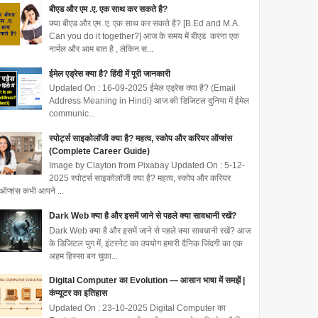
बीएड और एम .ए. एक साथ कर सकते है?
क्या बीएड और एम .ए. एक साथ कर सकते है? [B.Ed and M.A.
Can you do it together?] आज के समय में बीएड करना एक
नार्मल और आम बात है , लेकिन स...
ईमेल एड्रेस क्या है? हिंदी में पूरी जानकारी
Updated On : 16-09-2025 ईमेल एड्रेस क्या है? (Email
Address Meaning in Hindi) आज की डिजिटल दुनिया में ईमेल
communic...
स्पोर्ट्स साइकोलॉजी क्या है? महत्व, स्कोप और करियर ऑप्शंस
(Complete Career Guide)
Image by Clayton from Pixabay Updated On : 5-12-
2025 स्पोर्ट्स साइकोलॉजी क्या है? महत्व, स्कोप और करियर
ऑप्शंस कभी आपने ...
Dark Web क्या है और इसमें जाने से पहले क्या सावधानी रखें?
Dark Web क्या है और इसमें जाने से पहले क्या सावधानी रखें? आज
के डिजिटल युग में, इंटरनेट का उपयोग हमारी दैनिक जिंदगी का एक
अहम हिस्सा बन चुका...
Digital Computer का Evolution — आसान भाषा में समझें |
कंप्यूटर का इतिहास
Updated On : 23-10-2025 Digital Computer का