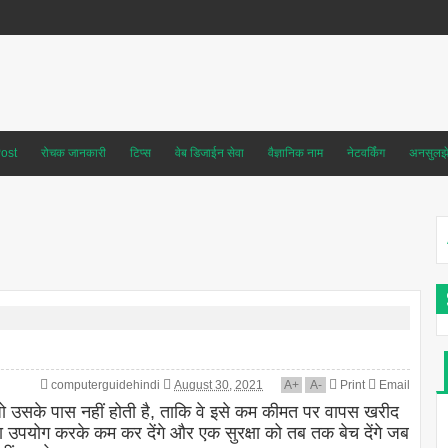
ost
रोचक जानकारी
टिप्स
वेब डिजाईन सेवा
वैज्ञानिक नाम
नेटवर्किंग
अनसुलझे 
computerguidehindi
August 30, 2021
A
+
A
-
Print
Email
है जो उसके पास नहीं होती है, ताकि वे इसे कम कीमत पर वापस खरीद
ा उपयोग करके कम कर देंगे और एक सुरक्षा को तब तक बेच देंगे जब