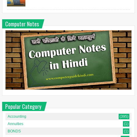
Computer Notes
Popular Category
Accounting
(395)
Annuities
(1)
BONDS
(1)