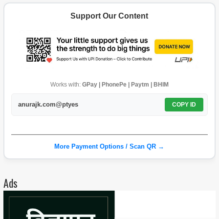
Support Our Content
Works with:
GPay | PhonePe | Paytm | BHIM
anurajk.com@ptyes
COPY ID
More Payment Options / Scan QR →
Ads