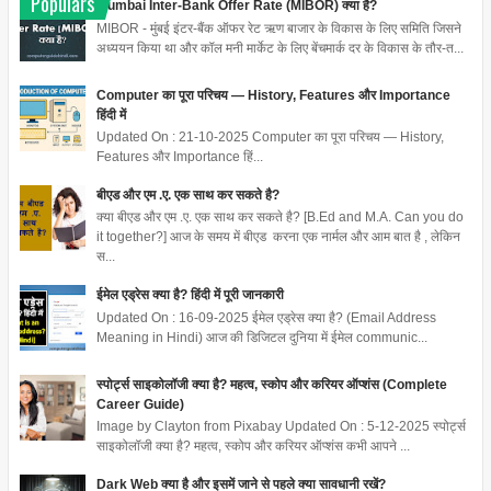
Populars
Mumbai Inter-Bank Offer Rate (MIBOR) क्या है?
MIBOR - मुंबई इंटर-बैंक ऑफर रेट ऋण बाजार के विकास के लिए समिति जिसने
अध्ययन किया था और कॉल मनी मार्केट के लिए बेंचमार्क दर के विकास के तौर-त...
Computer का पूरा परिचय — History, Features और Importance
हिंदी में
Updated On : 21-10-2025 Computer का पूरा परिचय — History,
Features और Importance हिं...
बीएड और एम .ए. एक साथ कर सकते है?
क्या बीएड और एम .ए. एक साथ कर सकते है? [B.Ed and M.A. Can you do
it together?] आज के समय में बीएड करना एक नार्मल और आम बात है , लेकिन
स...
ईमेल एड्रेस क्या है? हिंदी में पूरी जानकारी
Updated On : 16-09-2025 ईमेल एड्रेस क्या है? (Email Address
Meaning in Hindi) आज की डिजिटल दुनिया में ईमेल communic...
स्पोर्ट्स साइकोलॉजी क्या है? महत्व, स्कोप और करियर ऑप्शंस (Complete
Career Guide)
Image by Clayton from Pixabay Updated On : 5-12-2025 स्पोर्ट्स
साइकोलॉजी क्या है? महत्व, स्कोप और करियर ऑप्शंस कभी आपने ...
Dark Web क्या है और इसमें जाने से पहले क्या सावधानी रखें?