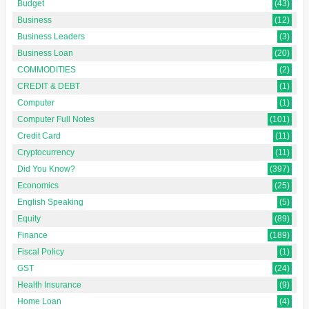
Budget
(43)
Business
(12)
Business Leaders
(3)
Business Loan
(20)
COMMODITIES
(2)
CREDIT & DEBT
(1)
Computer
(1)
Computer Full Notes
(101)
Credit Card
(11)
Cryptocurrency
(11)
Did You Know?
(397)
Economics
(25)
English Speaking
(5)
Equity
(89)
Finance
(189)
Fiscal Policy
(1)
GST
(24)
Health Insurance
(9)
Home Loan
(4)