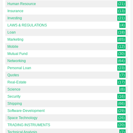
Human Resource
(21)
Insurance
(13)
Investing
(21)
LAWS & REGULATIONS
(4)
Loan
(18)
Marketing
(65)
Mobile
(12)
Mutual Fund
(30)
Networking
(64)
Personal Loan
(23)
Quotes
(7)
Real-Estate
(17)
Science
(6)
Security
(16)
Shipping
(66)
Software-Development
(29)
Space Technology
(26)
TRADING INSTRUMENTS
(20)
Technical Analysis
(7)