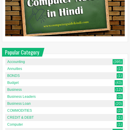
Popular Category
Accounting
(395)
Annuities
(1)
BONDS
(1)
Budget
(43)
Business
(12)
Business Leaders
(3)
Business Loan
(20)
COMMODITIES
(2)
CREDIT & DEBT
(1)
Computer
(1)