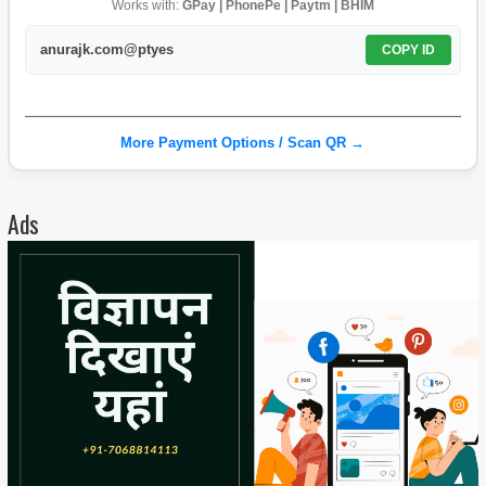
Works with:
GPay | PhonePe | Paytm | BHIM
anurajk.com@ptyes
COPY ID
More Payment Options / Scan QR →
Ads