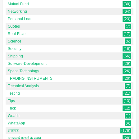
Mutual Fund
(30)
Networking
(64)
Personal Loan
(23)
Quotes
(7)
Real-Estate
(17)
Science
(6)
Security
(16)
Shipping
(66)
Software-Development
(29)
Space Technology
(26)
TRADING INSTRUMENTS
(20)
Technical Analysis
(7)
Testing
(21)
Tips
(13)
Trick
(12)
Wealth
(1)
WhatsApp
(4)
अकाउंट
(176)
अनसुलझे प्रश्नों के जवाब
(28)