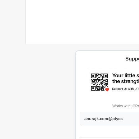
Suppo
Works with:
GPa
anurajk.com@ptyes