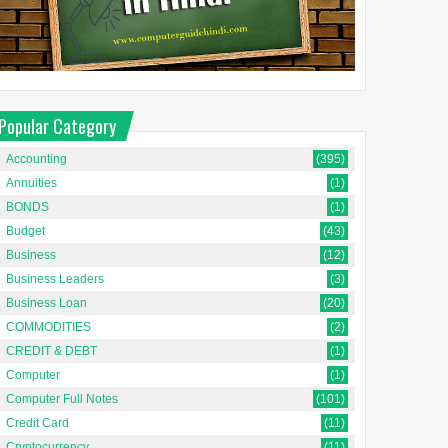
Popular Category
Accounting
(395)
Annuities
(1)
BONDS
(1)
Budget
(43)
Business
(12)
Business Leaders
(3)
Business Loan
(20)
COMMODITIES
(2)
CREDIT & DEBT
(1)
Computer
(1)
Computer Full Notes
(101)
Credit Card
(11)
Cryptocurrency
(11)