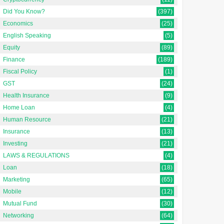
Did You Know?
(397)
Economics
(25)
English Speaking
(5)
Equity
(89)
Finance
(189)
Fiscal Policy
(1)
GST
(24)
Health Insurance
(9)
Home Loan
(4)
Human Resource
(21)
Insurance
(13)
Investing
(21)
LAWS & REGULATIONS
(4)
Loan
(18)
Marketing
(65)
Mobile
(12)
Mutual Fund
(30)
Networking
(64)