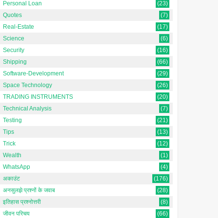
Personal Loan
(23)
Quotes
(7)
Real-Estate
(17)
Science
(6)
Security
(16)
Shipping
(66)
Software-Development
(29)
Space Technology
(26)
TRADING INSTRUMENTS
(20)
Technical Analysis
(7)
Testing
(21)
Tips
(13)
Manual और Computerized
Producer Surplus क्या है?
Trick
(12)
Accounting के बीच अंतर क्या
Wealth
(1)
है?
अर्थशास्त्र में उत्पादक अधिशेष को
WhatsApp
(4)
समझना [Understanding
अकाउंट
(176)
Manual और Computerized
Producer Surplus in
अनसुलझे प्रश्नों के जवाब
(28)
Accounting के बीच अंतर क्या है? 🔍
Economics In Hindi]अर्थशा...
परिचय: बदलते समय में अकाउंटिंग कैसे
इतिहास प्रश्नोत्तरी
(8)
बद...
जीवन परिचय
(66)