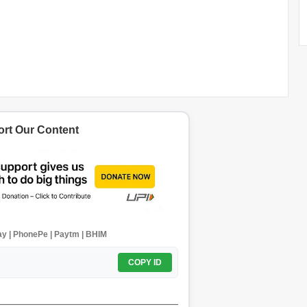
rt Our Content
y | PhonePe | Paytm | BHIM
COPY ID