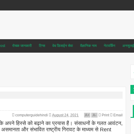
ost
रोचक जानकारी
टिप्स
वेब डिजाईन सेवा
वैज्ञानिक नाम
नेटवर्किंग
अनसुलझे 
computerguidehindi
August 24, 2021
A
+
A
-
Print
Email
 के अपने हिस्से को बढ़ाने का प्रयास है। संसाधनों के गलत आवंटन,
 असमानता और संभावित राष्ट्रीय गिरावट के माध्यम से Rent