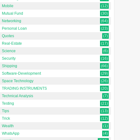
Mobile
(12)
Mutual Fund
(30)
Networking
(64)
Personal Loan
(23)
Quotes
(7)
Real-Estate
(17)
Science
(6)
Security
(16)
Shipping
(66)
Software-Development
(29)
Space Technology
(26)
TRADING INSTRUMENTS
(20)
Technical Analysis
(7)
Testing
(21)
Tips
(13)
Trick
(12)
Wealth
(1)
WhatsApp
(4)