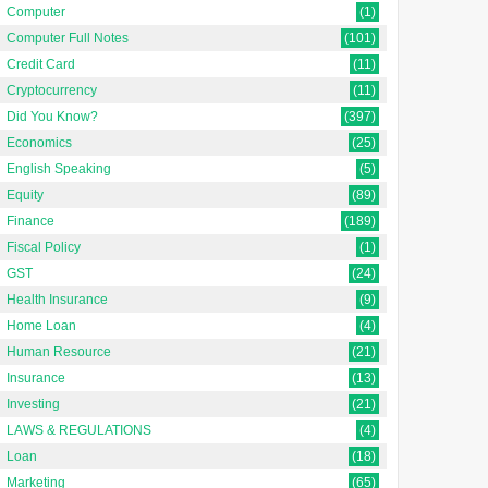
Computer
(1)
Computer Full Notes
(101)
Credit Card
(11)
Cryptocurrency
(11)
Did You Know?
(397)
Economics
(25)
English Speaking
(5)
Equity
(89)
Finance
(189)
Fiscal Policy
(1)
GST
(24)
Health Insurance
(9)
Home Loan
(4)
Human Resource
(21)
Insurance
(13)
Investing
(21)
LAWS & REGULATIONS
(4)
Loan
(18)
Marketing
(65)