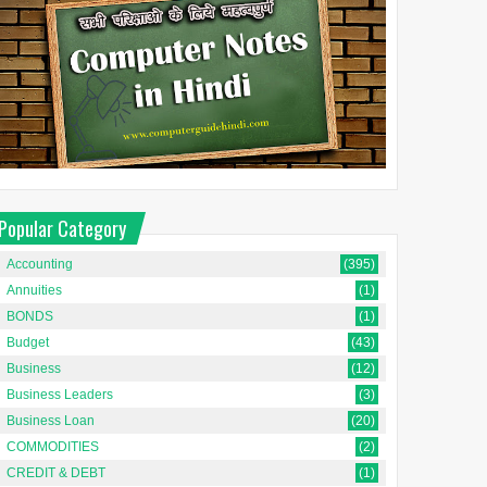
Popular Category
Accounting
(395)
Annuities
(1)
BONDS
(1)
Budget
(43)
Business
(12)
Business Leaders
(3)
Business Loan
(20)
COMMODITIES
(2)
CREDIT & DEBT
(1)