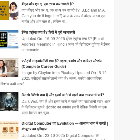
बीएड और एम .ए. एक साथ कर सकते है?
क्या बीएड और एम .ए. एक साथ कर सकते है? [B.Ed and M.A.
Can you do it together?] आज के समय में बीएड करना एक
नार्मल और आम बात है , लेकिन स...
ईमेल एड्रेस क्या है? हिंदी में पूरी जानकारी
Updated On : 16-09-2025 ईमेल एड्रेस क्या है? (Email
Address Meaning in Hindi) आज की डिजिटल दुनिया में ईमेल
communic...
स्पोर्ट्स साइकोलॉजी क्या है? महत्व, स्कोप और करियर ऑप्शंस
(Complete Career Guide)
Image by Clayton from Pixabay Updated On : 5-12-
2025 स्पोर्ट्स साइकोलॉजी क्या है? महत्व, स्कोप और करियर
ऑप्शंस कभी आपने ...
Dark Web क्या है और इसमें जाने से पहले क्या सावधानी रखें?
Dark Web क्या है और इसमें जाने से पहले क्या सावधानी रखें? आज
के डिजिटल युग में, इंटरनेट का उपयोग हमारी दैनिक जिंदगी का एक
अहम हिस्सा बन चुका...
Digital Computer का Evolution — आसान भाषा में समझें |
कंप्यूटर का इतिहास
Updated On : 23-10-2025 Digital Computer का