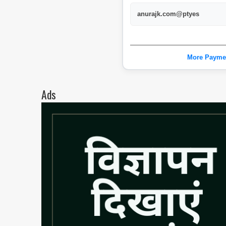
anurajk.com@ptyes
More Payme
Ads