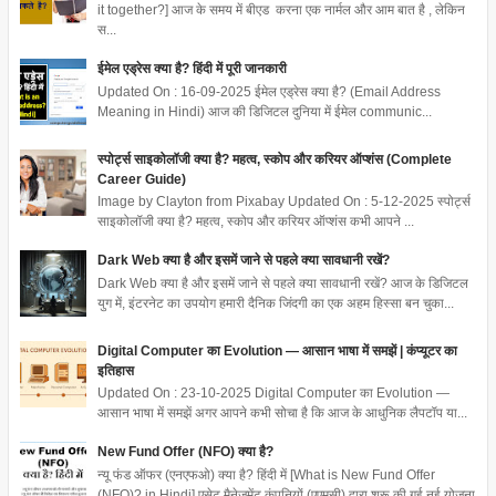
it together?] आज के समय में बीएड करना एक नार्मल और आम बात है , लेकिन
स...
ईमेल एड्रेस क्या है? हिंदी में पूरी जानकारी
Updated On : 16-09-2025 ईमेल एड्रेस क्या है? (Email Address
Meaning in Hindi) आज की डिजिटल दुनिया में ईमेल communic...
स्पोर्ट्स साइकोलॉजी क्या है? महत्व, स्कोप और करियर ऑप्शंस (Complete
Career Guide)
Image by Clayton from Pixabay Updated On : 5-12-2025 स्पोर्ट्स
साइकोलॉजी क्या है? महत्व, स्कोप और करियर ऑप्शंस कभी आपने ...
Dark Web क्या है और इसमें जाने से पहले क्या सावधानी रखें?
Dark Web क्या है और इसमें जाने से पहले क्या सावधानी रखें? आज के डिजिटल
युग में, इंटरनेट का उपयोग हमारी दैनिक जिंदगी का एक अहम हिस्सा बन चुका...
Digital Computer का Evolution — आसान भाषा में समझें | कंप्यूटर का
इतिहास
Updated On : 23-10-2025 Digital Computer का Evolution —
आसान भाषा में समझें अगर आपने कभी सोचा है कि आज के आधुनिक लैपटॉप या...
New Fund Offer (NFO) क्या है?
न्यू फंड ऑफर (एनएफओ) क्या है? हिंदी में [What is New Fund Offer
(NFO)? in Hindi] एसेट मैनेजमेंट कंपनियों (एएमसी) द्वारा शुरू की गई नई योजना