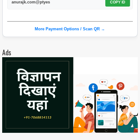
anurajk.com@ptyes
COPY ID
More Payment Options / Scan QR →
Ads