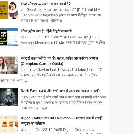
बीएड और एम .ए. एक साथ कर सकते है?
क्या बीएड और एम .ए. एक साथ कर सकते है? [B.Ed and M.A.
Can you do it together?] आज के समय में बीएड करना एक
नार्मल और आम बात है , लेकिन स...
ईमेल एड्रेस क्या है? हिंदी में पूरी जानकारी
Updated On : 16-09-2025 ईमेल एड्रेस क्या है? (Email
Address Meaning in Hindi) आज की डिजिटल दुनिया में ईमेल
communic...
स्पोर्ट्स साइकोलॉजी क्या है? महत्व, स्कोप और करियर ऑप्शंस
(Complete Career Guide)
Image by Clayton from Pixabay Updated On : 5-12-
2025 स्पोर्ट्स साइकोलॉजी क्या है? महत्व, स्कोप और करियर
ऑप्शंस कभी आपने ...
Dark Web क्या है और इसमें जाने से पहले क्या सावधानी रखें?
Dark Web क्या है और इसमें जाने से पहले क्या सावधानी रखें? आज
के डिजिटल युग में, इंटरनेट का उपयोग हमारी दैनिक जिंदगी का एक
अहम हिस्सा बन चुका...
Digital Computer का Evolution — आसान भाषा में समझें |
कंप्यूटर का इतिहास
Updated On : 23-10-2025 Digital Computer का