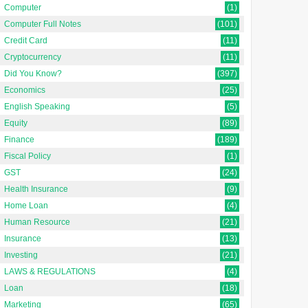
Computer
(1)
Computer Full Notes
(101)
Credit Card
(11)
Cryptocurrency
(11)
Did You Know?
(397)
Economics
(25)
English Speaking
(5)
Equity
(89)
Finance
(189)
Fiscal Policy
(1)
GST
(24)
Health Insurance
(9)
Home Loan
(4)
Human Resource
(21)
Insurance
(13)
Investing
(21)
LAWS & REGULATIONS
(4)
Loan
(18)
Marketing
(65)