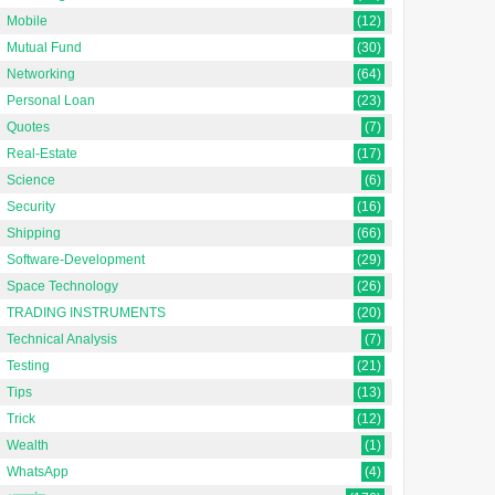
Mobile
(12)
Mutual Fund
(30)
Networking
(64)
Personal Loan
(23)
Quotes
(7)
Real-Estate
(17)
Science
(6)
Security
(16)
Shipping
(66)
Software-Development
(29)
Space Technology
(26)
TRADING INSTRUMENTS
(20)
Technical Analysis
(7)
Testing
(21)
Tips
(13)
Trick
(12)
Wealth
(1)
WhatsApp
(4)