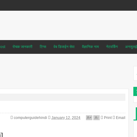
ost
रोचक जानकारी
टिप्स
वेब डिजाईन सेवा
वैज्ञानिक नाम
नेटवर्किंग
अनसुलझे 
computerguidehindi
January 12, 2024
A
+
A
-
Print
Email
i]