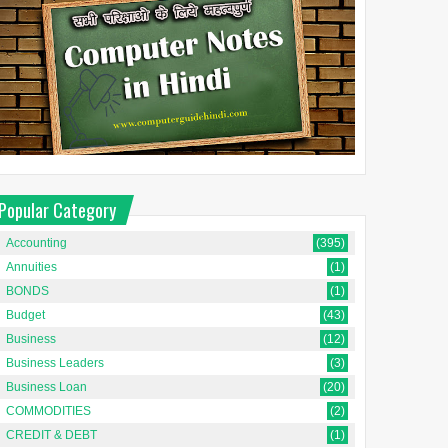
Popular Category
Accounting
(395)
Annuities
(1)
BONDS
(1)
Budget
(43)
Business
(12)
Business Leaders
(3)
Business Loan
(20)
COMMODITIES
(2)
CREDIT & DEBT
(1)