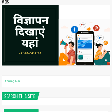
Ads
Anurag Rai
SEARCH THIS SITE