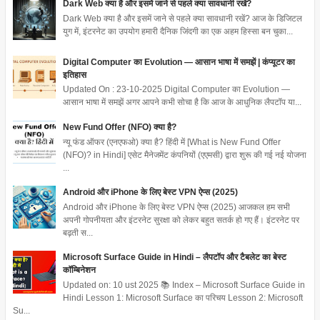
Dark Web क्या है और इसमें जाने से पहले क्या सावधानी रखें?
Dark Web क्या है और इसमें जाने से पहले क्या सावधानी रखें? आज के डिजिटल
युग में, इंटरनेट का उपयोग हमारी दैनिक जिंदगी का एक अहम हिस्सा बन चुका...
Digital Computer का Evolution — आसान भाषा में समझें | कंप्यूटर का
इतिहास
Updated On : 23-10-2025 Digital Computer का Evolution —
आसान भाषा में समझें अगर आपने कभी सोचा है कि आज के आधुनिक लैपटॉप या...
New Fund Offer (NFO) क्या है?
न्यू फंड ऑफर (एनएफओ) क्या है? हिंदी में [What is New Fund Offer
(NFO)? in Hindi] एसेट मैनेजमेंट कंपनियों (एएमसी) द्वारा शुरू की गई नई योजना
...
Android और iPhone के लिए बेस्ट VPN ऐप्स (2025)
Android और iPhone के लिए बेस्ट VPN ऐप्स (2025) आजकल हम सभी
अपनी गोपनीयता और इंटरनेट सुरक्षा को लेकर बहुत सतर्क हो गए हैं। इंटरनेट पर
बढ़ती स...
Microsoft Surface Guide in Hindi – लैपटॉप और टैबलेट का बेस्ट
कॉम्बिनेशन
Updated on: 10 ust 2025 📚 Index – Microsoft Surface Guide in
Hindi Lesson 1: Microsoft Surface का परिचय Lesson 2: Microsoft
Su...