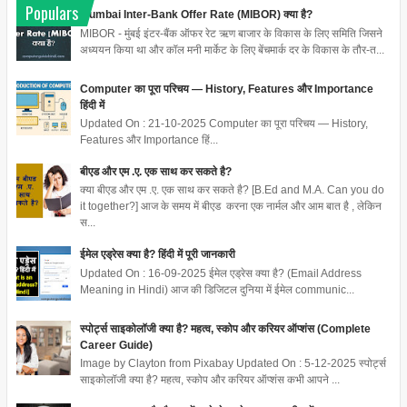
Populars
Mumbai Inter-Bank Offer Rate (MIBOR) क्या है?
MIBOR - मुंबई इंटर-बैंक ऑफर रेट ऋण बाजार के विकास के लिए समिति जिसने
अध्ययन किया था और कॉल मनी मार्केट के लिए बेंचमार्क दर के विकास के तौर-त...
Computer का पूरा परिचय — History, Features और Importance
हिंदी में
Updated On : 21-10-2025 Computer का पूरा परिचय — History,
Features और Importance हिं...
बीएड और एम .ए. एक साथ कर सकते है?
क्या बीएड और एम .ए. एक साथ कर सकते है? [B.Ed and M.A. Can you do
it together?] आज के समय में बीएड करना एक नार्मल और आम बात है , लेकिन
स...
ईमेल एड्रेस क्या है? हिंदी में पूरी जानकारी
Updated On : 16-09-2025 ईमेल एड्रेस क्या है? (Email Address
Meaning in Hindi) आज की डिजिटल दुनिया में ईमेल communic...
स्पोर्ट्स साइकोलॉजी क्या है? महत्व, स्कोप और करियर ऑप्शंस (Complete
Career Guide)
Image by Clayton from Pixabay Updated On : 5-12-2025 स्पोर्ट्स
साइकोलॉजी क्या है? महत्व, स्कोप और करियर ऑप्शंस कभी आपने ...