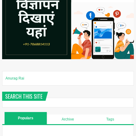
Anurag Rai
SEARCH THIS SITE
Populars
Archive
Tags