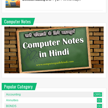
Computer Notes
Popular Category
Accounting
(395)
Annuities
(1)
BONDS
(1)