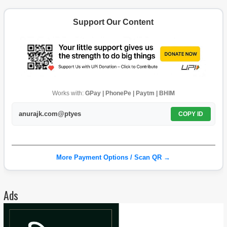
Support Our Content
Works with:
GPay | PhonePe | Paytm | BHIM
anurajk.com@ptyes
COPY ID
More Payment Options / Scan QR →
Ads