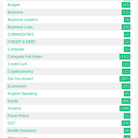
Budget
(43)
Business
(12)
Business Leaders
(3)
Business Loan
(20)
COMMODITIES
(2)
CREDIT & DEBT
(1)
Computer
(1)
Computer Full Notes
(101)
Credit Card
(11)
Cryptocurrency
(11)
Did You Know?
(397)
Economics
(25)
English Speaking
(5)
Equity
(89)
Finance
(189)
Fiscal Policy
(1)
GST
(24)
Health Insurance
(9)
Home Loan
(4)