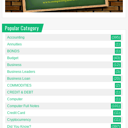
Popular Category
Accounting
(395)
Annuities
(1)
BONDS
(1)
Budget
(43)
Business
(12)
Business Leaders
(3)
Business Loan
(20)
COMMODITIES
(2)
CREDIT & DEBT
(1)
Computer
(1)
Computer Full Notes
(101)
Credit Card
(11)
Cryptocurrency
(11)
Did You Know?
(397)