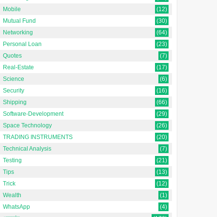
Mobile
(12)
Mutual Fund
(30)
Networking
(64)
Personal Loan
(23)
Quotes
(7)
Real-Estate
(17)
Science
(6)
Security
(16)
Shipping
(66)
Software-Development
(29)
Space Technology
(26)
TRADING INSTRUMENTS
(20)
Technical Analysis
(7)
Testing
(21)
Tips
(13)
Trick
(12)
Wealth
(1)
WhatsApp
(4)