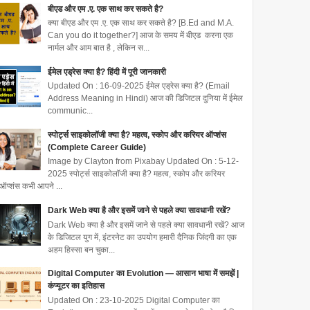
बीएड और एम .ए. एक साथ कर सकते है?
क्या बीएड और एम .ए. एक साथ कर सकते है? [B.Ed and M.A.
Can you do it together?] आज के समय में बीएड करना एक
नार्मल और आम बात है , लेकिन स...
ईमेल एड्रेस क्या है? हिंदी में पूरी जानकारी
Updated On : 16-09-2025 ईमेल एड्रेस क्या है? (Email
Address Meaning in Hindi) आज की डिजिटल दुनिया में ईमेल
communic...
स्पोर्ट्स साइकोलॉजी क्या है? महत्व, स्कोप और करियर ऑप्शंस
(Complete Career Guide)
Image by Clayton from Pixabay Updated On : 5-12-
2025 स्पोर्ट्स साइकोलॉजी क्या है? महत्व, स्कोप और करियर
ऑप्शंस कभी आपने ...
Dark Web क्या है और इसमें जाने से पहले क्या सावधानी रखें?
Dark Web क्या है और इसमें जाने से पहले क्या सावधानी रखें? आज
के डिजिटल युग में, इंटरनेट का उपयोग हमारी दैनिक जिंदगी का एक
अहम हिस्सा बन चुका...
Digital Computer का Evolution — आसान भाषा में समझें |
कंप्यूटर का इतिहास
Updated On : 23-10-2025 Digital Computer का