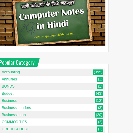
Popular Category
Accounting
(395)
Annuities
(1)
BONDS
(1)
Budget
(43)
Business
(12)
Business Leaders
(3)
Business Loan
(20)
COMMODITIES
(2)
CREDIT & DEBT
(1)