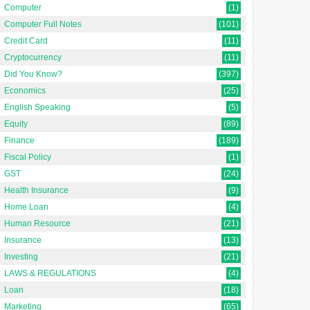
Computer
(1)
Computer Full Notes
(101)
Credit Card
(11)
Cryptocurrency
(11)
Did You Know?
(397)
Economics
(25)
English Speaking
(5)
Equity
(89)
Finance
(189)
Fiscal Policy
(1)
GST
(24)
Health Insurance
(9)
Home Loan
(4)
Human Resource
(21)
Insurance
(13)
Investing
(21)
LAWS & REGULATIONS
(4)
Loan
(18)
Marketing
(65)