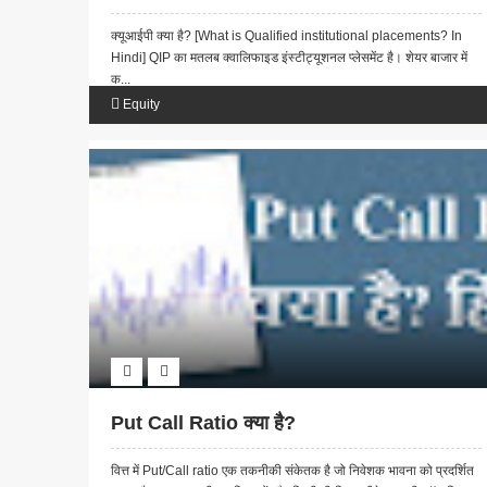
क्यूआईपी क्या है? [What is Qualified institutional placements? In
Hindi] QIP का मतलब क्वालिफाइड इंस्टीट्यूशनल प्लेसमेंट है। शेयर बाजार में
क...
Equity
Put Call Ratio क्या है?
वित्त में Put/Call ratio एक तकनीकी संकेतक है जो निवेशक भावना को प्रदर्शित