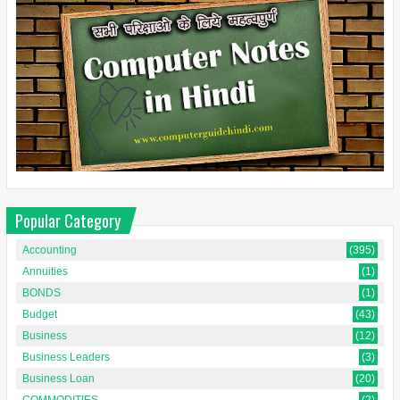
Popular Category
Accounting
(395)
Annuities
(1)
BONDS
(1)
Budget
(43)
Business
(12)
Business Leaders
(3)
Business Loan
(20)
COMMODITIES
(2)