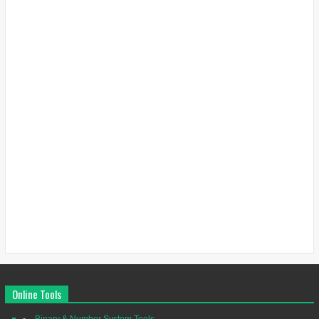
Online Tools
Binary & Number System Tools