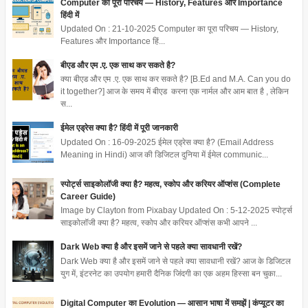
Computer का पूरा परिचय — History, Features और Importance
हिंदी में
Updated On : 21-10-2025 Computer का पूरा परिचय — History,
Features और Importance हिं...
बीएड और एम .ए. एक साथ कर सकते है?
क्या बीएड और एम .ए. एक साथ कर सकते है? [B.Ed and M.A. Can you do
it together?] आज के समय में बीएड करना एक नार्मल और आम बात है , लेकिन
स...
ईमेल एड्रेस क्या है? हिंदी में पूरी जानकारी
Updated On : 16-09-2025 ईमेल एड्रेस क्या है? (Email Address
Meaning in Hindi) आज की डिजिटल दुनिया में ईमेल communic...
स्पोर्ट्स साइकोलॉजी क्या है? महत्व, स्कोप और करियर ऑप्शंस (Complete
Career Guide)
Image by Clayton from Pixabay Updated On : 5-12-2025 स्पोर्ट्स
साइकोलॉजी क्या है? महत्व, स्कोप और करियर ऑप्शंस कभी आपने ...
Dark Web क्या है और इसमें जाने से पहले क्या सावधानी रखें?
Dark Web क्या है और इसमें जाने से पहले क्या सावधानी रखें? आज के डिजिटल
युग में, इंटरनेट का उपयोग हमारी दैनिक जिंदगी का एक अहम हिस्सा बन चुका...
Digital Computer का Evolution — आसान भाषा में समझें | कंप्यूटर का