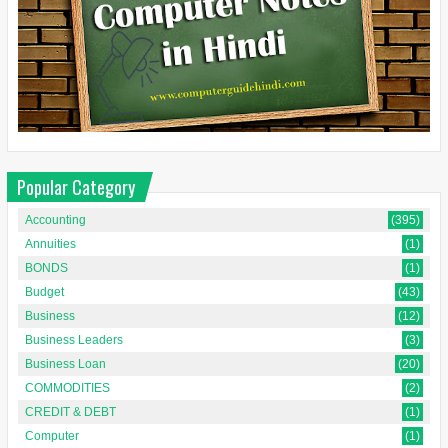
Popular Category
Accounting
(395)
Annuities
(1)
BONDS
(1)
Budget
(43)
Business
(12)
Business Leaders
(3)
Business Loan
(20)
COMMODITIES
(2)
CREDIT & DEBT
(1)
Computer
(1)