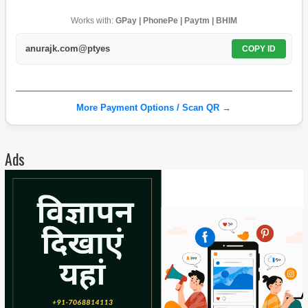
Works with:
GPay | PhonePe | Paytm | BHIM
anurajk.com@ptyes
COPY ID
More Payment Options / Scan QR →
Ads