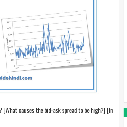
ै? [What causes the bid-ask spread to be high?] [In