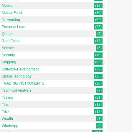
Mobile
(12)
Mutual Fund
(30)
Networking
(64)
Personal Loan
(23)
Quotes
(7)
Real-Estate
(17)
Science
(6)
Security
(16)
Shipping
(66)
Software-Development
(29)
Space Technology
(26)
TRADING INSTRUMENTS
(20)
Technical Analysis
(7)
Testing
(21)
Tips
(13)
Trick
(12)
Wealth
(1)
WhatsApp
(4)