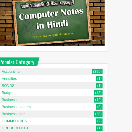
Popular Category
Accounting
(395)
Annuities
(1)
BONDS
(1)
Budget
(43)
Business
(12)
Business Leaders
(3)
Business Loan
(20)
COMMODITIES
(2)
CREDIT & DEBT
(1)