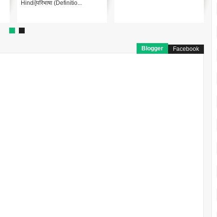
Hindi]परिभाषा (Definitio...
Blogger
Facebook