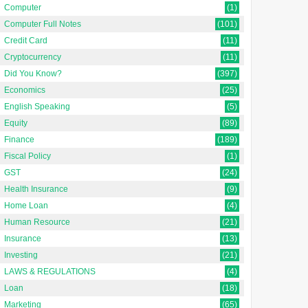
Computer
(1)
Computer Full Notes
(101)
Credit Card
(11)
Cryptocurrency
(11)
Did You Know?
(397)
Economics
(25)
English Speaking
(5)
Equity
(89)
Finance
(189)
Fiscal Policy
(1)
GST
(24)
Health Insurance
(9)
Home Loan
(4)
Human Resource
(21)
Equity Market क्या है?
Sweat Equity शेयर क्या है?
Insurance
(13)
Investing
(21)
क्विटी मार्केट क्या है? हिंदी में [What
स्वेट इक्विटी शेयर क्या है? हिंदी में
is Equity Market? In
[What is Sweat Equity Shares
LAWS & REGULATIONS
(4)
Hindi]इक्विटी बाज़ार, जिसे अक्सर
? In Hindi]स्वेट इक्विटी शे...
Loan
(18)
ेयर ...
Marketing
(65)