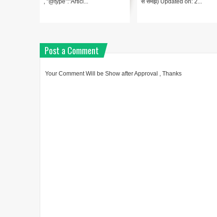
, "@type":"Articl...
से समझें) Updated on: 2...
Post a Comment
Your Comment Will be Show after Approval , Thanks