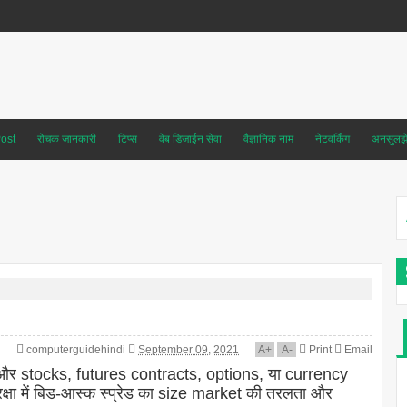
ost
रोचक जानकारी
टिप्स
वेब डिजाईन सेवा
वैज्ञानिक नाम
नेटवर्किंग
अनसुलझे 
computerguidehindi
September 09, 2021
A
+
A
-
Print
Email
ं और stocks, futures contracts, options, या currency
क्षा में बिड-आस्क स्प्रेड का size market की तरलता और