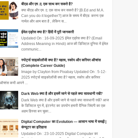
बीएड और एम .ए. एक साथ कर सकते है?
क्या बीएड और एम .ए. एक साथ कर सकते है? [B.Ed and M.A.
Can you do it together?] आज के समय में बीएड करना एक
नार्मल और आम बात है , लेकिन स...
ईमेल एड्रेस क्या है? हिंदी में पूरी जानकारी
Updated On : 16-09-2025 ईमेल एड्रेस क्या है? (Email
Address Meaning in Hindi) आज की डिजिटल दुनिया में ईमेल
communic...
स्पोर्ट्स साइकोलॉजी क्या है? महत्व, स्कोप और करियर ऑप्शंस
(Complete Career Guide)
Image by Clayton from Pixabay Updated On : 5-12-
2025 स्पोर्ट्स साइकोलॉजी क्या है? महत्व, स्कोप और करियर
ऑप्शंस कभी आपने ...
Dark Web क्या है और इसमें जाने से पहले क्या सावधानी रखें?
Dark Web क्या है और इसमें जाने से पहले क्या सावधानी रखें? आज
के डिजिटल युग में, इंटरनेट का उपयोग हमारी दैनिक जिंदगी का एक
अहम हिस्सा बन चुका...
Digital Computer का Evolution — आसान भाषा में समझें |
कंप्यूटर का इतिहास
Updated On : 23-10-2025 Digital Computer का