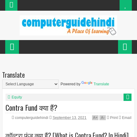
Translate
Powered by
Translate
Equity
Contra Fund क्या हैं?
computerguidehindi
September 13, 2021
A
+
A
-
Print
Email
कॉन्ट्रा फंड क्या हैं? [What is Contra Fund? In Hindi]