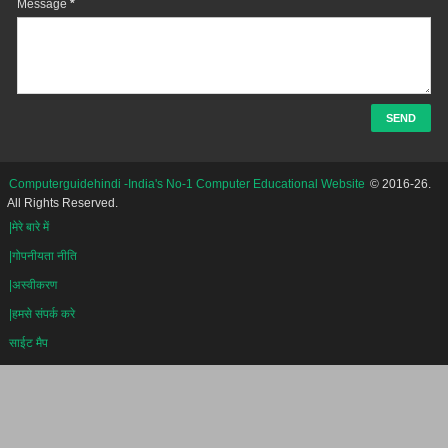
Message
*
Computerguidehindi -India's No-1 Computer Educational Website
© 2016-26.
All Rights Reserved.
|मेरे बारे में
|गोपनीयता नीति
|अस्वीकरण
|हमसे संपर्क करे
साईट मैप