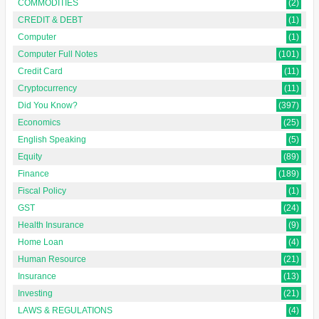
COMMODITIES
(2)
CREDIT & DEBT
(1)
Computer
(1)
Computer Full Notes
(101)
Credit Card
(11)
Cryptocurrency
(11)
Did You Know?
(397)
Economics
(25)
English Speaking
(5)
Equity
(89)
Finance
(189)
Fiscal Policy
(1)
GST
(24)
Health Insurance
(9)
Home Loan
(4)
Human Resource
(21)
Insurance
(13)
Investing
(21)
LAWS & REGULATIONS
(4)