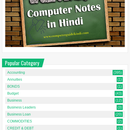
Popular Category
Accounting
(395)
Annuities
(1)
BONDS
(1)
Budget
(43)
Business
(12)
Business Leaders
(3)
Business Loan
(20)
COMMODITIES
(2)
CREDIT & DEBT
(1)