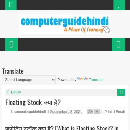
Translate
Powered by
Translate
Equity
Floating Stock क्या है?
computerguidehindi
September 18, 2021
A
+
A
-
Print
Email
फ्लोटिंग स्टॉक क्या है? [What is Floating Stock? In