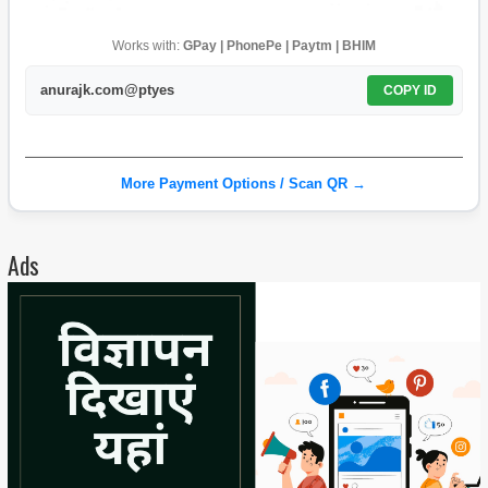
Works with:
GPay | PhonePe | Paytm | BHIM
anurajk.com@ptyes
COPY ID
More Payment Options / Scan QR →
Ads