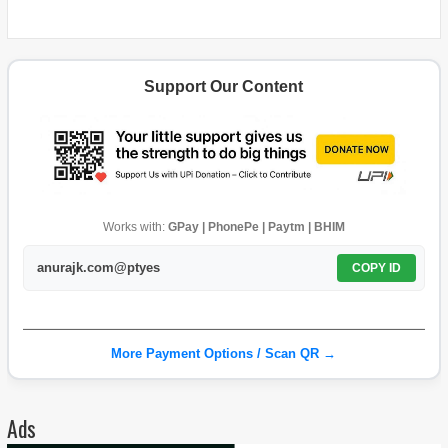
Support Our Content
Works with:
GPay | PhonePe | Paytm | BHIM
anurajk.com@ptyes
COPY ID
More Payment Options / Scan QR →
Ads