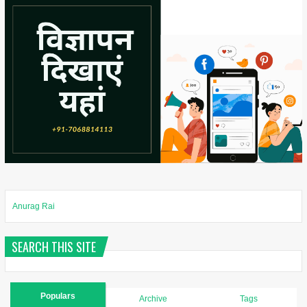
Anurag Rai
SEARCH THIS SITE
Populars
Archive
Tags