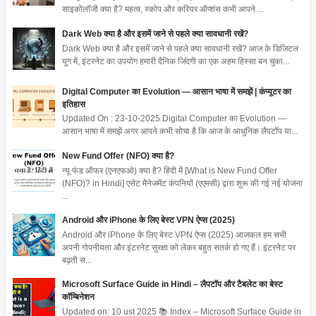
साइकोलॉजी क्या है? महत्व, स्कोप और करियर ऑप्शंस कभी आपने ...
Dark Web क्या है और इसमें जाने से पहले क्या सावधानी रखें?
Dark Web क्या है और इसमें जाने से पहले क्या सावधानी रखें? आज के डिजिटल
युग में, इंटरनेट का उपयोग हमारी दैनिक जिंदगी का एक अहम हिस्सा बन चुका...
Digital Computer का Evolution — आसान भाषा में समझें | कंप्यूटर का
इतिहास
Updated On : 23-10-2025 Digital Computer का Evolution —
आसान भाषा में समझें अगर आपने कभी सोचा है कि आज के आधुनिक लैपटॉप या...
New Fund Offer (NFO) क्या है?
न्यू फंड ऑफर (एनएफओ) क्या है? हिंदी में [What is New Fund Offer
(NFO)? in Hindi] एसेट मैनेजमेंट कंपनियों (एएमसी) द्वारा शुरू की गई नई योजना
...
Android और iPhone के लिए बेस्ट VPN ऐप्स (2025)
Android और iPhone के लिए बेस्ट VPN ऐप्स (2025) आजकल हम सभी
अपनी गोपनीयता और इंटरनेट सुरक्षा को लेकर बहुत सतर्क हो गए हैं। इंटरनेट पर
बढ़ती स...
Microsoft Surface Guide in Hindi – लैपटॉप और टैबलेट का बेस्ट
कॉम्बिनेशन
Updated on: 10 ust 2025 📚 Index – Microsoft Surface Guide in