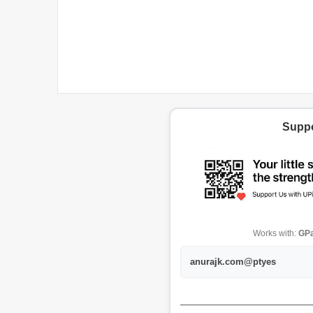
Suppo
Works with:
GPa
anurajk.com@ptyes