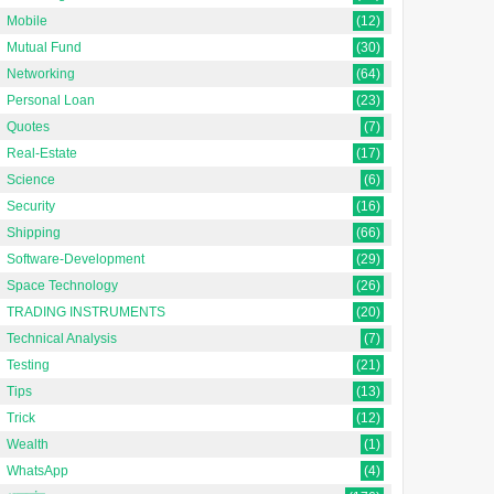
Mobile
(12)
Mutual Fund
(30)
Networking
(64)
Personal Loan
(23)
Quotes
(7)
Real-Estate
(17)
Science
(6)
Security
(16)
Shipping
(66)
Software-Development
(29)
Space Technology
(26)
TRADING INSTRUMENTS
(20)
Technical Analysis
(7)
Testing
(21)
Tips
(13)
Trick
(12)
Wealth
(1)
WhatsApp
(4)