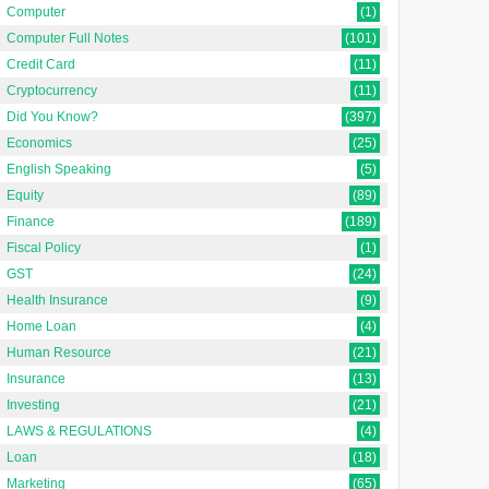
Computer
(1)
Computer Full Notes
(101)
Credit Card
(11)
Cryptocurrency
(11)
Did You Know?
(397)
Economics
(25)
English Speaking
(5)
Equity
(89)
Finance
(189)
Fiscal Policy
(1)
GST
(24)
Health Insurance
(9)
Home Loan
(4)
Human Resource
(21)
Insurance
(13)
Investing
(21)
LAWS & REGULATIONS
(4)
Loan
(18)
Marketing
(65)