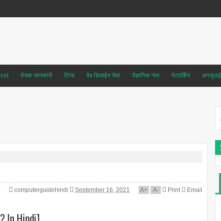
ost
रोचक जानकारी
टिप्स
वेब डिजाईन सेवा
वैज्ञानिक नाम
नेटवर्किंग
अनसुलझे 
computerguidehindi
September 16, 2021
A
+
A
-
Print
Email
? In Hindi]