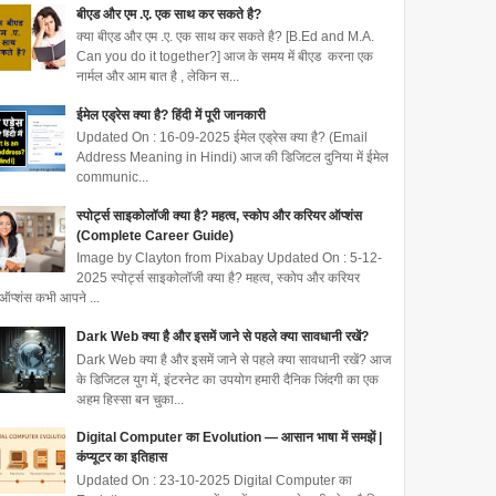
बीएड और एम .ए. एक साथ कर सकते है?
क्या बीएड और एम .ए. एक साथ कर सकते है? [B.Ed and M.A.
Can you do it together?] आज के समय में बीएड करना एक
नार्मल और आम बात है , लेकिन स...
ईमेल एड्रेस क्या है? हिंदी में पूरी जानकारी
Updated On : 16-09-2025 ईमेल एड्रेस क्या है? (Email
Address Meaning in Hindi) आज की डिजिटल दुनिया में ईमेल
communic...
स्पोर्ट्स साइकोलॉजी क्या है? महत्व, स्कोप और करियर ऑप्शंस
(Complete Career Guide)
Image by Clayton from Pixabay Updated On : 5-12-
2025 स्पोर्ट्स साइकोलॉजी क्या है? महत्व, स्कोप और करियर
ऑप्शंस कभी आपने ...
Dark Web क्या है और इसमें जाने से पहले क्या सावधानी रखें?
Dark Web क्या है और इसमें जाने से पहले क्या सावधानी रखें? आज
के डिजिटल युग में, इंटरनेट का उपयोग हमारी दैनिक जिंदगी का एक
अहम हिस्सा बन चुका...
Digital Computer का Evolution — आसान भाषा में समझें |
कंप्यूटर का इतिहास
Updated On : 23-10-2025 Digital Computer का