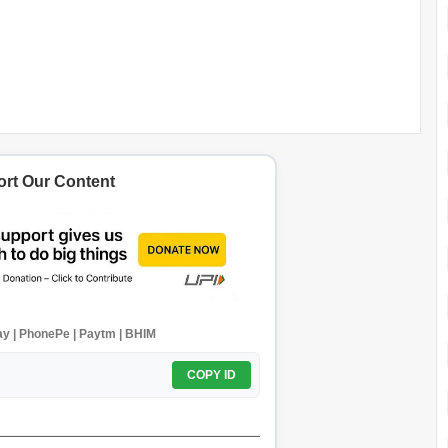
rt Our Content
y | PhonePe | Paytm | BHIM
COPY ID