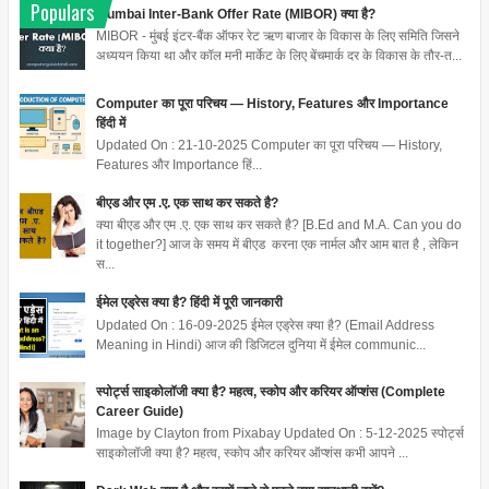
Populars
Mumbai Inter-Bank Offer Rate (MIBOR) क्या है?
MIBOR - मुंबई इंटर-बैंक ऑफर रेट ऋण बाजार के विकास के लिए समिति जिसने
अध्ययन किया था और कॉल मनी मार्केट के लिए बेंचमार्क दर के विकास के तौर-त...
Computer का पूरा परिचय — History, Features और Importance
हिंदी में
Updated On : 21-10-2025 Computer का पूरा परिचय — History,
Features और Importance हिं...
बीएड और एम .ए. एक साथ कर सकते है?
क्या बीएड और एम .ए. एक साथ कर सकते है? [B.Ed and M.A. Can you do
it together?] आज के समय में बीएड करना एक नार्मल और आम बात है , लेकिन
स...
ईमेल एड्रेस क्या है? हिंदी में पूरी जानकारी
Updated On : 16-09-2025 ईमेल एड्रेस क्या है? (Email Address
Meaning in Hindi) आज की डिजिटल दुनिया में ईमेल communic...
स्पोर्ट्स साइकोलॉजी क्या है? महत्व, स्कोप और करियर ऑप्शंस (Complete
Career Guide)
Image by Clayton from Pixabay Updated On : 5-12-2025 स्पोर्ट्स
साइकोलॉजी क्या है? महत्व, स्कोप और करियर ऑप्शंस कभी आपने ...