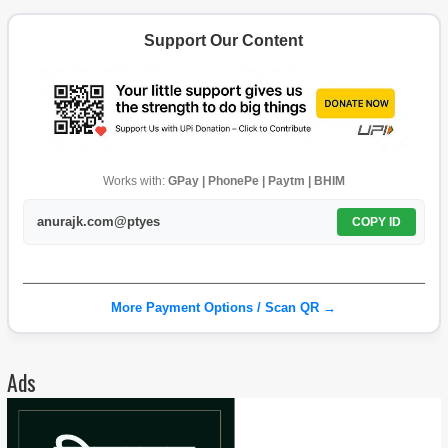
Support Our Content
Works with:
GPay | PhonePe | Paytm | BHIM
anurajk.com@ptyes
COPY ID
More Payment Options / Scan QR →
Ads