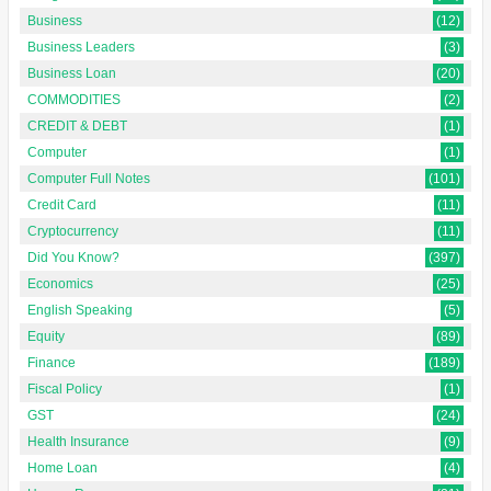
Business
(12)
Business Leaders
(3)
Business Loan
(20)
COMMODITIES
(2)
CREDIT & DEBT
(1)
Computer
(1)
Computer Full Notes
(101)
Credit Card
(11)
Cryptocurrency
(11)
Did You Know?
(397)
Economics
(25)
English Speaking
(5)
Equity
(89)
Finance
(189)
Fiscal Policy
(1)
GST
(24)
Health Insurance
(9)
Home Loan
(4)