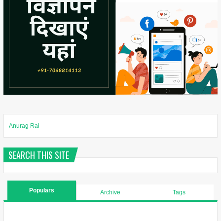
Anurag Rai
SEARCH THIS SITE
Populars
Archive
Tags