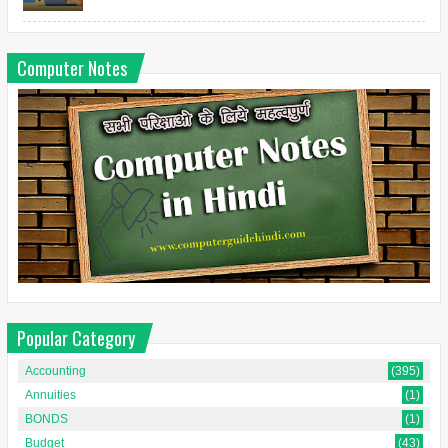
Computer Notes
Popular Category
Accounting
(395)
Annuities
(1)
BONDS
(1)
Budget
(43)