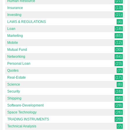
Human Resource
(21)
Insurance
(13)
Investing
(21)
LAWS & REGULATIONS
(4)
Loan
(18)
Marketing
(65)
Mobile
(12)
Mutual Fund
(30)
Networking
(64)
Personal Loan
(23)
Quotes
(7)
Real-Estate
(17)
Science
(6)
Security
(16)
Shipping
(66)
Software-Development
(29)
Space Technology
(26)
TRADING INSTRUMENTS
(20)
Technical Analysis
(7)