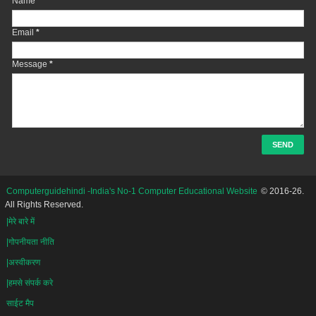
Name
Email
*
Message
*
Computerguidehindi -India's No-1 Computer Educational Website
© 2016-26.
All Rights Reserved.
|मेरे बारे में
|गोपनीयता नीति
|अस्वीकरण
|हमसे संपर्क करे
साईट मैप