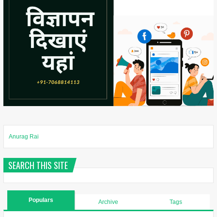
Anurag Rai
SEARCH THIS SITE
Populars
Archive
Tags