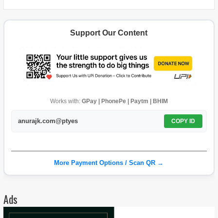
Support Our Content
Works with:
GPay | PhonePe | Paytm | BHIM
anurajk.com@ptyes
COPY ID
More Payment Options / Scan QR →
Ads