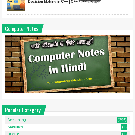
Decision Making in C++ | C++ में निर्णय नियंत्रण
Computer Notes
Popular Category
Accounting
(395)
Annuities
(1)
BONDS
(1)