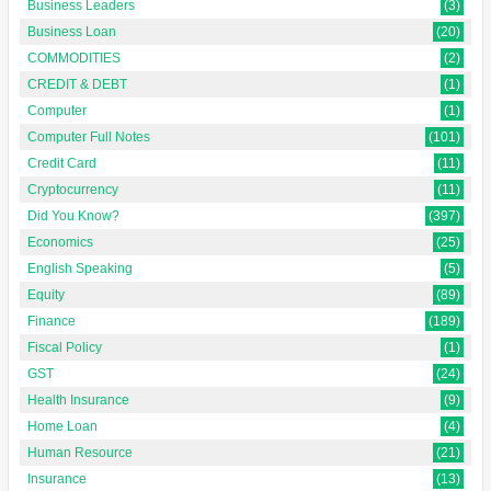
Business Leaders
(3)
Business Loan
(20)
COMMODITIES
(2)
CREDIT & DEBT
(1)
Computer
(1)
Computer Full Notes
(101)
Credit Card
(11)
Cryptocurrency
(11)
Did You Know?
(397)
Economics
(25)
English Speaking
(5)
Equity
(89)
Finance
(189)
Fiscal Policy
(1)
GST
(24)
Health Insurance
(9)
Home Loan
(4)
Human Resource
(21)
Insurance
(13)