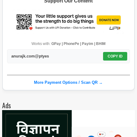
Support Our Content
Works with:
GPay | PhonePe | Paytm | BHIM
anurajk.com@ptyes
COPY ID
More Payment Options / Scan QR →
Ads