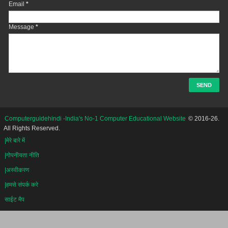
Email
*
Message
*
Computerguidehindi -India's No-1 Computer Educational Website
© 2016-26.
All Rights Reserved.
|मेरे बारे में
|गोपनीयता नीति
|अस्वीकरण
|हमसे संपर्क करे
साईट मैप