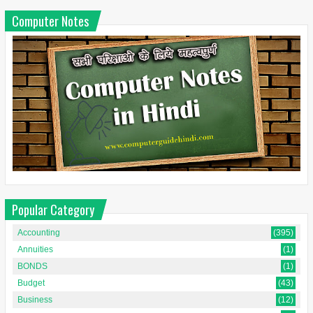
Computer Notes
Popular Category
Accounting
(395)
Annuities
(1)
BONDS
(1)
Budget
(43)
Business
(12)