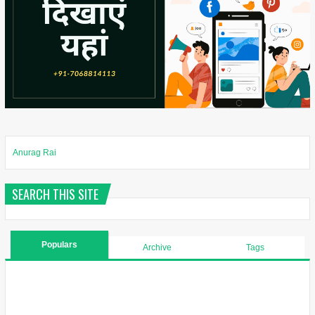
Anurag Rai
SEARCH THIS SITE
Populars
Archive
Tags