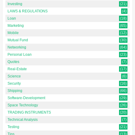
Investing
(21)
LAWS & REGULATIONS
(4)
Loan
(18)
Marketing
(65)
Mobile
(12)
Mutual Fund
(30)
Networking
(64)
Personal Loan
(23)
Quotes
(7)
Real-Estate
(17)
Science
(6)
Security
(16)
Shipping
(66)
Software-Development
(29)
Space Technology
(26)
TRADING INSTRUMENTS
(20)
Technical Analysis
(7)
Testing
(21)
Tips
(13)