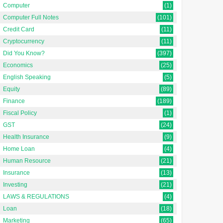
Computer
(1)
Computer Full Notes
(101)
Credit Card
(11)
Cryptocurrency
(11)
Did You Know?
(397)
Economics
(25)
English Speaking
(5)
Equity
(89)
Finance
(189)
Fiscal Policy
(1)
GST
(24)
Health Insurance
(9)
Home Loan
(4)
Human Resource
(21)
Insurance
(13)
Investing
(21)
LAWS & REGULATIONS
(4)
Loan
(18)
Marketing
(65)