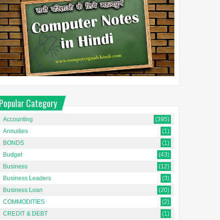
Popular Category
Accounting
(395)
Annuities
(1)
BONDS
(1)
Budget
(43)
Business
(12)
Business Leaders
(3)
Business Loan
(20)
COMMODITIES
(2)
CREDIT & DEBT
(1)