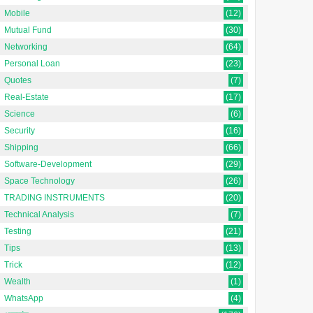
Mobile
(12)
Mutual Fund
(30)
Networking
(64)
Personal Loan
(23)
Quotes
(7)
Real-Estate
(17)
Science
(6)
Security
(16)
Shipping
(66)
Software-Development
(29)
Space Technology
(26)
TRADING INSTRUMENTS
(20)
Technical Analysis
(7)
Testing
(21)
Tips
(13)
Trick
(12)
Wealth
(1)
WhatsApp
(4)