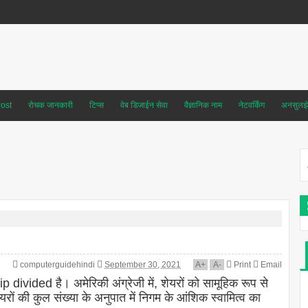
ost
रोचक जानकारी
टिप्स
वेब डिजाईन सेवा
वैज्ञानिक नाम
नेटवर्किंग
अनसुलझे 
computerguidehindi
September 30, 2021
A
+
A
-
Print
Email
 divided है। अमेरिकी अंग्रेजी में, शेयरों को सामूहिक रूप से
यरों की कुल संख्या के अनुपात में निगम के आंशिक स्वामित्व का