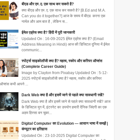
बीएड और एम .ए. एक साथ कर सकते है?
क्या बीएड और एम .ए. एक साथ कर सकते है? [B.Ed and M.A.
Can you do it together?] आज के समय में बीएड करना एक
नार्मल और आम बात है , लेकिन स...
ईमेल एड्रेस क्या है? हिंदी में पूरी जानकारी
Updated On : 16-09-2025 ईमेल एड्रेस क्या है? (Email
Address Meaning in Hindi) आज की डिजिटल दुनिया में ईमेल
communic...
स्पोर्ट्स साइकोलॉजी क्या है? महत्व, स्कोप और करियर ऑप्शंस
(Complete Career Guide)
Image by Clayton from Pixabay Updated On : 5-12-
2025 स्पोर्ट्स साइकोलॉजी क्या है? महत्व, स्कोप और करियर
ऑप्शंस कभी आपने ...
Dark Web क्या है और इसमें जाने से पहले क्या सावधानी रखें?
Dark Web क्या है और इसमें जाने से पहले क्या सावधानी रखें? आज
के डिजिटल युग में, इंटरनेट का उपयोग हमारी दैनिक जिंदगी का एक
अहम हिस्सा बन चुका...
Digital Computer का Evolution — आसान भाषा में समझें |
कंप्यूटर का इतिहास
Updated On : 23-10-2025 Digital Computer का