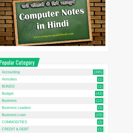
Popular Category
Accounting
(395)
Annuities
(1)
BONDS
(1)
Budget
(43)
Business
(12)
Business Leaders
(3)
Business Loan
(20)
COMMODITIES
(2)
CREDIT & DEBT
(1)