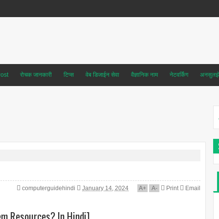
ost
रोचक जानकारी
टिप्स
वेब डिजाईन सेवा
वैज्ञानिक नाम
नेटवर्किंग
अनसुलझे 
computerguidehindi
January 14, 2024
A
+
A
-
Print
Email
tem Resources? In Hindi]