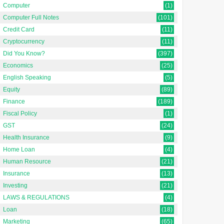
Computer
(1)
Computer Full Notes
(101)
Credit Card
(11)
Cryptocurrency
(11)
Did You Know?
(397)
Economics
(25)
English Speaking
(5)
Equity
(89)
Finance
(189)
Fiscal Policy
(1)
GST
(24)
Health Insurance
(9)
Home Loan
(4)
Human Resource
(21)
Insurance
(13)
Investing
(21)
LAWS & REGULATIONS
(4)
Loan
(18)
Marketing
(65)