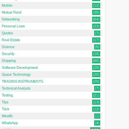
Mobile
(12)
Mutual Fund
(30)
Networking
(64)
Personal Loan
(23)
Quotes
(7)
Real-Estate
(17)
Science
(6)
Security
(16)
Shipping
(66)
Software-Development
(29)
Space Technology
(26)
TRADING INSTRUMENTS
(20)
Technical Analysis
(7)
Testing
(21)
Tips
(13)
Trick
(12)
Wealth
(1)
WhatsApp
(4)