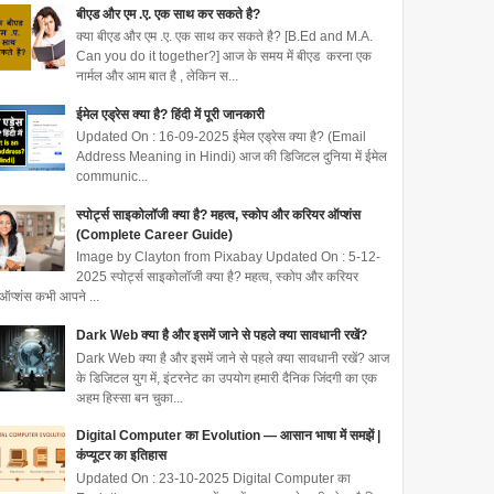
बीएड और एम .ए. एक साथ कर सकते है?
क्या बीएड और एम .ए. एक साथ कर सकते है? [B.Ed and M.A.
Can you do it together?] आज के समय में बीएड करना एक
नार्मल और आम बात है , लेकिन स...
ईमेल एड्रेस क्या है? हिंदी में पूरी जानकारी
Updated On : 16-09-2025 ईमेल एड्रेस क्या है? (Email
Address Meaning in Hindi) आज की डिजिटल दुनिया में ईमेल
communic...
स्पोर्ट्स साइकोलॉजी क्या है? महत्व, स्कोप और करियर ऑप्शंस
(Complete Career Guide)
Image by Clayton from Pixabay Updated On : 5-12-
2025 स्पोर्ट्स साइकोलॉजी क्या है? महत्व, स्कोप और करियर
ऑप्शंस कभी आपने ...
Dark Web क्या है और इसमें जाने से पहले क्या सावधानी रखें?
Dark Web क्या है और इसमें जाने से पहले क्या सावधानी रखें? आज
के डिजिटल युग में, इंटरनेट का उपयोग हमारी दैनिक जिंदगी का एक
अहम हिस्सा बन चुका...
Digital Computer का Evolution — आसान भाषा में समझें |
कंप्यूटर का इतिहास
Updated On : 23-10-2025 Digital Computer का