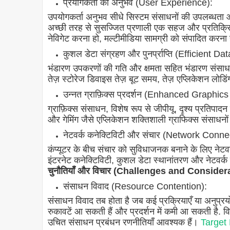
प्रयोगकर्ता का अनुभव (User Experience):
उपयोगकर्ता अनुभव सीधे सिस्टम संसाधनों की उपलब्धता और 
अच्छी तरह से सुसज्जित प्रणाली एक सहज और प्रतिक्रिया
नेविगेट करना हो, मल्टीमीडिया सामग्री को संपादित करना ह
कुशल डेटा संग्रहण और पुनर्प्राप्ति (Efficient 
भंडारण उपकरणों की गति और क्षमता सहित भंडारण संसाधन, ड
तेज़ स्टोरेज डिवाइस तेज़ बूट समय, तेज़ एप्लिकेशन लोडिं
उन्नत ग्राफ़िक्स प्रदर्शन (Enhanced Graphi
ग्राफ़िक्स संसाधन, विशेष रूप से जीपीयू, दृश्य प्रतिपादन से 
और गेमिंग जैसे एप्लिकेशन शक्तिशाली ग्राफिक्स संसाधनों से
नेटवर्क कनेक्टिविटी और संचार (Network Con
कंप्यूटर के बीच संचार को सुविधाजनक बनाने के लिए नेटव
इंटरनेट कनेक्टिविटी, कुशल डेटा स्थानांतरण और नेटवर्क व
चुनौतियाँ और विचार (Challenges and Consider
संसाधन विवाद (Resource Contention):
संसाधन विवाद तब होता है जब कई प्रक्रियाएँ या अनुप्रयो
रुकावटें आ सकती हैं और प्रदर्शन में कमी आ सकती है. व
उचित संसाधन प्रबंधन रणनीतियाँ आवश्यक हैं।
Target 