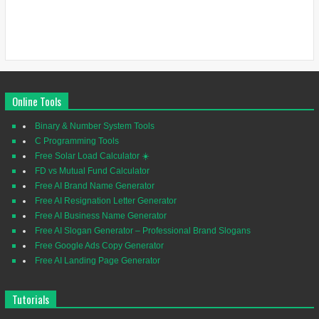
Online Tools
Binary & Number System Tools
C Programming Tools
Free Solar Load Calculator ☀️
FD vs Mutual Fund Calculator
Free AI Brand Name Generator
Free AI Resignation Letter Generator
Free AI Business Name Generator
Free AI Slogan Generator – Professional Brand Slogans
Free Google Ads Copy Generator
Free AI Landing Page Generator
Tutorials