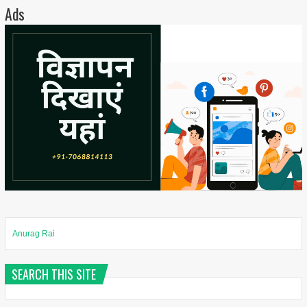
Ads
Anurag Rai
SEARCH THIS SITE