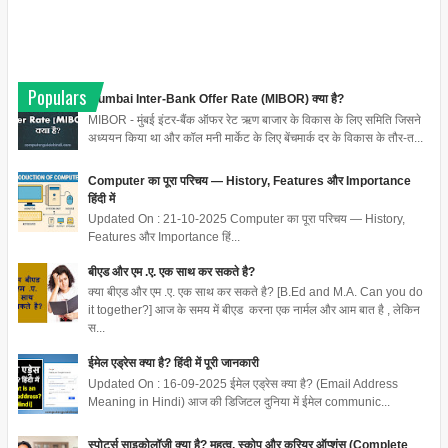
Populars
Mumbai Inter-Bank Offer Rate (MIBOR) क्या है?
MIBOR - मुंबई इंटर-बैंक ऑफर रेट ऋण बाजार के विकास के लिए समिति जिसने
अध्ययन किया था और कॉल मनी मार्केट के लिए बेंचमार्क दर के विकास के तौर-त...
Computer का पूरा परिचय — History, Features और Importance
हिंदी में
Updated On : 21-10-2025 Computer का पूरा परिचय — History,
Features और Importance हिं...
बीएड और एम .ए. एक साथ कर सकते है?
क्या बीएड और एम .ए. एक साथ कर सकते है? [B.Ed and M.A. Can you do
it together?] आज के समय में बीएड करना एक नार्मल और आम बात है , लेकिन
स...
ईमेल एड्रेस क्या है? हिंदी में पूरी जानकारी
Updated On : 16-09-2025 ईमेल एड्रेस क्या है? (Email Address
Meaning in Hindi) आज की डिजिटल दुनिया में ईमेल communic...
स्पोर्ट्स साइकोलॉजी क्या है? महत्व, स्कोप और करियर ऑप्शंस (Complete