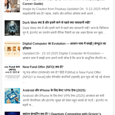
Career Guide)
Image by Clayton from Pixabay Updated On : 5-12-2025 स्पोर्ट्स
साइकोलॉजी क्या है? महत्व, स्कोप और करियर ऑप्शंस कभी आपने ...
Dark Web क्या है और इसमें जाने से पहले क्या सावधानी रखें?
Dark Web क्या है और इसमें जाने से पहले क्या सावधानी रखें? आज के डिजिटल
युग में, इंटरनेट का उपयोग हमारी दैनिक जिंदगी का एक अहम हिस्सा बन चुका...
Digital Computer का Evolution — आसान भाषा में समझें | कंप्यूटर का
इतिहास
Updated On : 23-10-2025 Digital Computer का Evolution —
आसान भाषा में समझें अगर आपने कभी सोचा है कि आज के आधुनिक लैपटॉप या...
New Fund Offer (NFO) क्या है?
न्यू फंड ऑफर (एनएफओ) क्या है? हिंदी में [What is New Fund Offer
(NFO)? in Hindi] एसेट मैनेजमेंट कंपनियों (एएमसी) द्वारा शुरू की गई नई योजना
...
Android और iPhone के लिए बेस्ट VPN ऐप्स (2025)
Android और iPhone के लिए बेस्ट VPN ऐप्स (2025) आजकल हम सभी
अपनी गोपनीयता और इंटरनेट सुरक्षा को लेकर बहुत सतर्क हो गए हैं। इंटरनेट पर
बढ़ती स...
क्वांटम कंप्यूटिंग क्या है? | Quantum Computing with Grover's